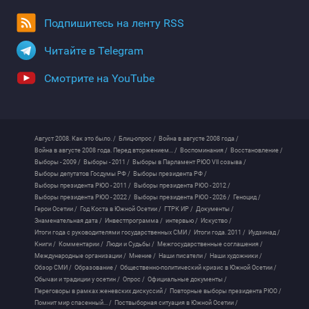
Подпишитесь на ленту RSS
Читайте в Telegram
Смотрите на YouTube
Август 2008. Как это было. /
Блиц-опрос /
Война в августе 2008 года /
Война в августе 2008 года. Перед вторжением... /
Воспоминания /
Восстановление /
Выборы - 2009 /
Выборы - 2011 /
Выборы в Парламент РЮО VII созыва /
Выборы депутатов Госдумы РФ /
Выборы президента РФ /
Выборы президента РЮО - 2011 /
Выборы президента РЮО - 2012 /
Выборы президента РЮО - 2022 /
Выборы президента РЮО - 2026 /
Геноцид /
Герои Осетии /
Год Коста в Южной Осетии /
ГТРК ИР /
Документы /
Знаменательная дата /
Инвестпрограмма /
интервью /
Искуство /
Итоги года с руководителями государственных СМИ /
Итоги года. 2011 /
Иудзинад /
Книги /
Комментарии /
Люди и Судьбы /
Межгосударственные соглашения /
Международные организации /
Мнение /
Наши писатели /
Наши художники /
Обзор СМИ /
Образование /
Общественно-политический кризис в Южной Осетии /
Обычаи и традиции у осетин /
Опрос /
Официальные документы /
Переговоры в рамках женевских дискуссий /
Повторные выборы президента РЮО /
Помнит мир спасенный... /
Поствыборная ситуация в Южной Осетии /