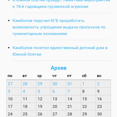
к 18-й годовщине грузинской агрессии
Камболов поручил КГБ проработать
возможность упрощения выдачи пропусков по
гуманитарным основаниям
Камболов посетил единственный детский дом в
Южной Осетии
Архив
пн
вт
ср
чт
пт
сб
вс
27
28
29
30
31
1
2
3
4
5
6
7
8
9
10
11
12
13
14
15
16
17
18
19
20
21
22
23
24
25
26
27
28
29
30