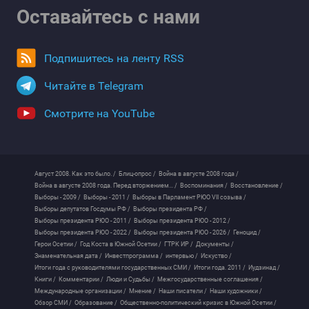
Оставайтесь с нами
Подпишитесь на ленту RSS
Читайте в Telegram
Смотрите на YouTube
Август 2008. Как это было. /
Блиц-опрос /
Война в августе 2008 года /
Война в августе 2008 года. Перед вторжением... /
Воспоминания /
Восстановление /
Выборы - 2009 /
Выборы - 2011 /
Выборы в Парламент РЮО VII созыва /
Выборы депутатов Госдумы РФ /
Выборы президента РФ /
Выборы президента РЮО - 2011 /
Выборы президента РЮО - 2012 /
Выборы президента РЮО - 2022 /
Выборы президента РЮО - 2026 /
Геноцид /
Герои Осетии /
Год Коста в Южной Осетии /
ГТРК ИР /
Документы /
Знаменательная дата /
Инвестпрограмма /
интервью /
Искуство /
Итоги года с руководителями государственных СМИ /
Итоги года. 2011 /
Иудзинад /
Книги /
Комментарии /
Люди и Судьбы /
Межгосударственные соглашения /
Международные организации /
Мнение /
Наши писатели /
Наши художники /
Обзор СМИ /
Образование /
Общественно-политический кризис в Южной Осетии /