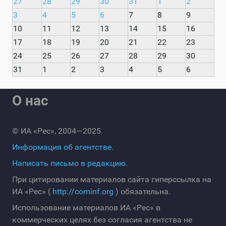
27
28
29
30
31
1
2
3
4
5
6
7
8
9
10
11
12
13
14
15
16
17
18
19
20
21
22
23
24
25
26
27
28
29
30
31
1
2
3
4
5
6
О нас
© ИА «Рес», 2004—2025.
Информация об агентстве.
Написать письмо в редакцию.
При цитировании материалов сайта гиперссылка на
ИА «Рес» (
http://cominf.org
) обязательна.
Использование материалов ИА «Рес» в
коммерческих целях без согласия агентства не