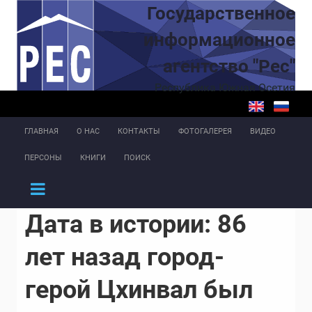
Перейти к основному содержанию
Государственное
информационное
агентство "Рес"
Республика Южная Осетия
ГЛАВНАЯ
О НАС
КОНТАКТЫ
ФОТОГАЛЕРЕЯ
ВИДЕО
ПЕРСОНЫ
КНИГИ
ПОИСК
Дата в истории: 86
лет назад город-
герой Цхинвал был