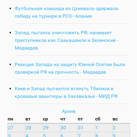
Футбольная команда из Цхинвала одержала
победу на турнире в РСО–Алания
Запад, пытаясь уничтожить РФ, нанимает
преступников как Саакашвили и Зеленский -
Медведев
Реакция Запада на защиту Южной Осетии была
проверкой РФ на прочность - Медведев
Киев и Запад пытаются втянуть Тбилиси в
кровавые авантюры в Закавказье - МИД РФ
Архив
пн
вт
ср
чт
пт
сб
вс
27
28
29
30
31
1
2
3
4
5
6
7
8
9