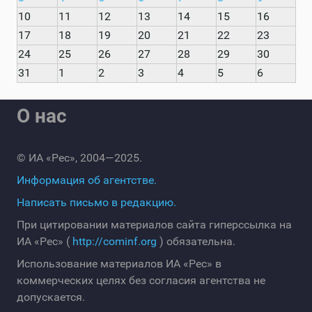
10
11
12
13
14
15
16
17
18
19
20
21
22
23
24
25
26
27
28
29
30
31
1
2
3
4
5
6
О нас
© ИА «Рес», 2004—2025.
Информация об агентстве.
Написать письмо в редакцию.
При цитировании материалов сайта гиперссылка на
ИА «Рес» (
http://cominf.org
) обязательна.
Использование материалов ИА «Рес» в
коммерческих целях без согласия агентства не
допускается.