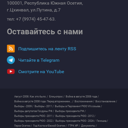
100001, Республика Южная Осетия,
г.Цхинвал, ул.Путина, д.7
тел: +7 (9974) 45-47-63.
Оставайтесь с нами
Подпишитесь на ленту RSS
Читайте в Telegram
Смотрите на YouTube
Август 2008. Как это было. /
Блиц-опрос /
Война в августе 2008 года /
Война в августе 2008 года. Перед вторжением... /
Воспоминания /
Восстановление /
Выборы - 2009 /
Выборы - 2011 /
Выборы в Парламент РЮО VII созыва /
Выборы депутатов Госдумы РФ /
Выборы президента РФ /
Выборы президента РЮО - 2011 /
Выборы президента РЮО - 2012 /
Выборы президента РЮО - 2022 /
Выборы президента РЮО - 2026 /
Геноцид /
Герои Осетии /
Год Коста в Южной Осетии /
ГТРК ИР /
Документы /