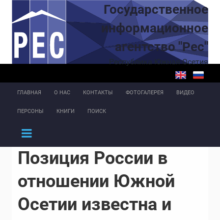
Перейти к основному содержанию
Государственное
информационное
агентство "Рес"
Республика Южная Осетия
ГЛАВНАЯ
О НАС
КОНТАКТЫ
ФОТОГАЛЕРЕЯ
ВИДЕО
ПЕРСОНЫ
КНИГИ
ПОИСК
Позиция России в
отношении Южной
Осетии известна и