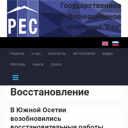
Перейти к основному содержанию
Государственное
информационное
агентство "Рес"
Республика Южная Осетия
ГЛАВНАЯ
О НАС
КОНТАКТЫ
ФОТОГАЛЕРЕЯ
ВИДЕО
ПЕРСОНЫ
КНИГИ
ПОИСК
Восстановление
В Южной Осетии
возобновились
восстановительные работы