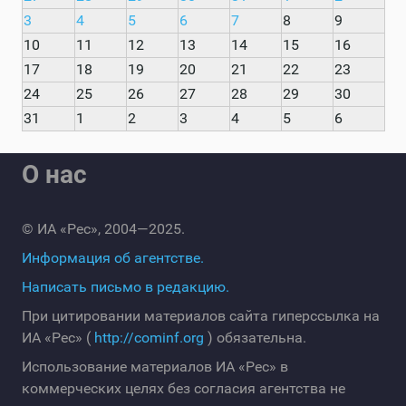
3
4
5
6
7
8
9
10
11
12
13
14
15
16
17
18
19
20
21
22
23
24
25
26
27
28
29
30
31
1
2
3
4
5
6
О нас
© ИА «Рес», 2004—2025.
Информация об агентстве.
Написать письмо в редакцию.
При цитировании материалов сайта гиперссылка на
ИА «Рес» (
http://cominf.org
) обязательна.
Использование материалов ИА «Рес» в
коммерческих целях без согласия агентства не