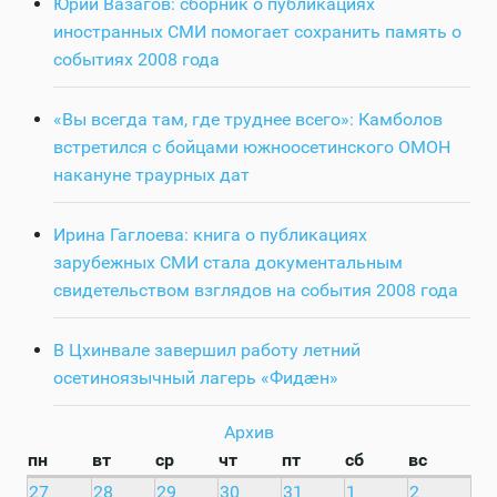
Юрий Вазагов: сборник о публикациях
иностранных СМИ помогает сохранить память о
событиях 2008 года
«Вы всегда там, где труднее всего»: Камболов
встретился с бойцами южноосетинского ОМОН
накануне траурных дат
Ирина Гаглоева: книга о публикациях
зарубежных СМИ стала документальным
свидетельством взглядов на события 2008 года
В Цхинвале завершил работу летний
осетиноязычный лагерь «Фидӕн»
Архив
пн
вт
ср
чт
пт
сб
вс
27
28
29
30
31
1
2