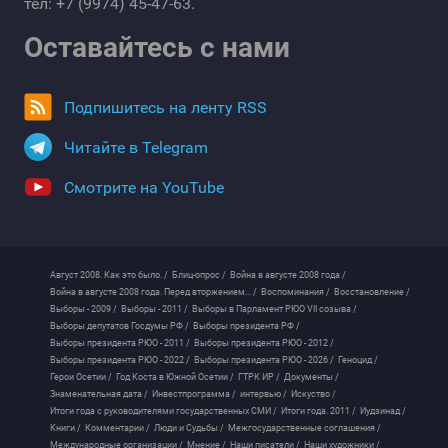
тел: +7 (9974) 45-47-63.
Оставайтесь с нами
Подпишитесь на ленту RSS
Читайте в Telegram
Смотрите на YouTube
Август 2008. Как это было. /
Блиц-опрос /
Война в августе 2008 года /
Война в августе 2008 года. Перед вторжением... /
Воспоминания /
Восстановление /
Выборы - 2009 /
Выборы - 2011 /
Выборы в Парламент РЮО VII созыва /
Выборы депутатов Госдумы РФ /
Выборы президента РФ /
Выборы президента РЮО - 2011 /
Выборы президента РЮО - 2012 /
Выборы президента РЮО - 2022 /
Выборы президента РЮО - 2026 /
Геноцид /
Герои Осетии /
Год Коста в Южной Осетии /
ГТРК ИР /
Документы /
Знаменательная дата /
Инвестпрограмма /
интервью /
Искуство /
Итоги года с руководителями государственных СМИ /
Итоги года. 2011 /
Иудзинад /
Книги /
Комментарии /
Люди и Судьбы /
Межгосударственные соглашения /
Международные организации /
Мнение /
Наши писатели /
Наши художники /