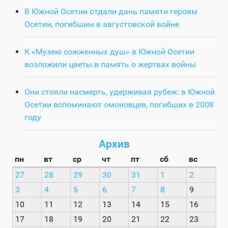
В Южной Осетии отдали дань памяти героям
Осетии, погибшим в августовской войне
К «Музею сожженных душ» в Южной Осетии
возложили цветы в память о жертвах войны
Они стояли насмерть, удерживая рубеж: в Южной
Осетии вспоминают омоновцев, погибших в 2008
году
Архив
пн
вт
ср
чт
пт
сб
вс
27
28
29
30
31
1
2
3
4
5
6
7
8
9
10
11
12
13
14
15
16
17
18
19
20
21
22
23