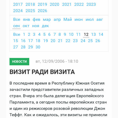
2017
2018
2019
2020
2021
2022
2023
2024
2025
2026
Все
янв
фев
мар
апр
Май
июн
июл
авг
сен
окт
ноя
дек
Все
1
2
3
4
5
6
7
8
9
10
11
12
13
14
15
16
17
18
19
20
21
22
23
24
25
26
27
28
29
30
вт, 12/09/2006 - 18:10
НОВОСТИ
ВИЗИТ РАДИ ВИЗИТА
В последнее время в Республику Южная Осетия
зачастили представители различных западных
стран. Вчера это была делегация Европейского
Парламента, а сегодня послы европейских стран
и один из режиссеров розовой революции Джон
Теффт. Как и ожидалось, эти визиты не принесли