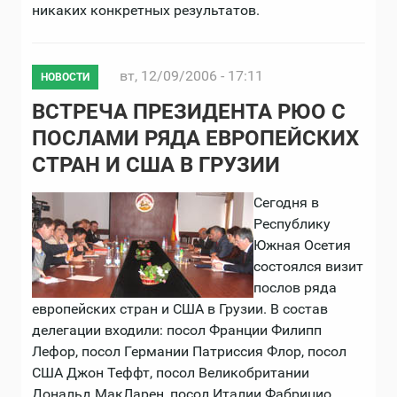
никаких конкретных результатов.
вт, 12/09/2006 - 17:11
НОВОСТИ
ВСТРЕЧА ПРЕЗИДЕНТА РЮО С
ПОСЛАМИ РЯДА ЕВРОПЕЙСКИХ
СТРАН И США В ГРУЗИИ
Сегодня в
Республику
Южная Осетия
состоялся визит
послов ряда
европейских стран и США в Грузии. В состав
делегации входили: посол Франции Филипп
Лефор, посол Германии Патриссия Флор, посол
США Джон Теффт, посол Великобритании
Дональд МакЛарен, посол Италии Фабрицио