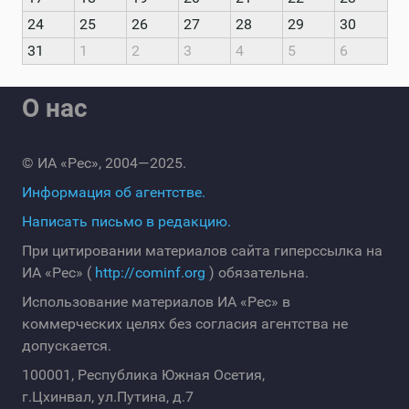
24
25
26
27
28
29
30
31
1
2
3
4
5
6
О нас
© ИА «Рес», 2004—2025.
Информация об агентстве.
Написать письмо в редакцию.
При цитировании материалов сайта гиперссылка на
ИА «Рес» (
http://cominf.org
) обязательна.
Использование материалов ИА «Рес» в
коммерческих целях без согласия агентства не
допускается.
100001, Республика Южная Осетия,
г.Цхинвал, ул.Путина, д.7