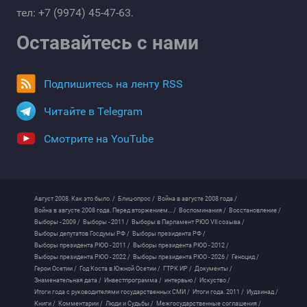
тел: +7 (9974) 45-47-63.
Оставайтесь с нами
Подпишитесь на ленту RSS
Читайте в Telegram
Смотрите на YouTube
Август 2008. Как это было. /
Блиц-опрос /
Война в августе 2008 года /
Война в августе 2008 года. Перед вторжением... /
Воспоминания /
Восстановление /
Выборы - 2009 /
Выборы - 2011 /
Выборы в Парламент РЮО VII созыва /
Выборы депутатов Госдумы РФ /
Выборы президента РФ /
Выборы президента РЮО - 2011 /
Выборы президента РЮО - 2012 /
Выборы президента РЮО - 2022 /
Выборы президента РЮО - 2026 /
Геноцид /
Герои Осетии /
Год Коста в Южной Осетии /
ГТРК ИР /
Документы /
Знаменательная дата /
Инвестпрограмма /
интервью /
Искуство /
Итоги года с руководителями государственных СМИ /
Итоги года. 2011 /
Иудзинад /
Книги /
Комментарии /
Люди и Судьбы /
Межгосударственные соглашения /