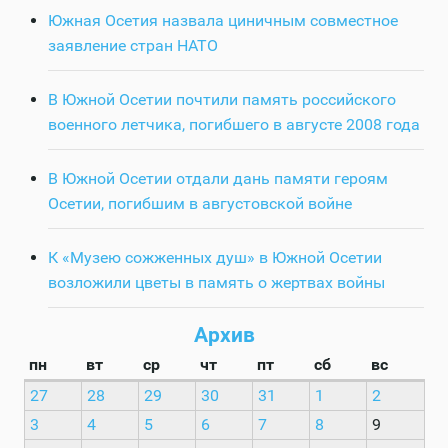
Южная Осетия назвала циничным совместное
заявление стран НАТО
В Южной Осетии почтили память российского
военного летчика, погибшего в августе 2008 года
В Южной Осетии отдали дань памяти героям
Осетии, погибшим в августовской войне
К «Музею сожженных душ» в Южной Осетии
возложили цветы в память о жертвах войны
Архив
пн
вт
ср
чт
пт
сб
вс
27
28
29
30
31
1
2
3
4
5
6
7
8
9