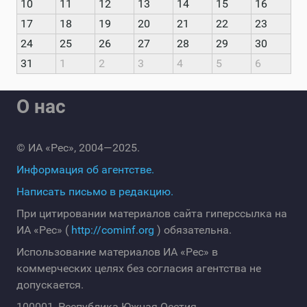
10
11
12
13
14
15
16
17
18
19
20
21
22
23
24
25
26
27
28
29
30
31
1
2
3
4
5
6
О нас
© ИА «Рес», 2004—2025.
Информация об агентстве.
Написать письмо в редакцию.
При цитировании материалов сайта гиперссылка на
ИА «Рес» (
http://cominf.org
) обязательна.
Использование материалов ИА «Рес» в
коммерческих целях без согласия агентства не
допускается.
100001, Республика Южная Осетия,