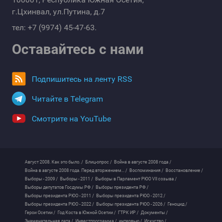
г.Цхинвал, ул.Путина, д.7
тел: +7 (9974) 45-47-63.
Оставайтесь с нами
Подпишитесь на ленту RSS
Читайте в Telegram
Смотрите на YouTube
Август 2008. Как это было. /
Блиц-опрос /
Война в августе 2008 года /
Война в августе 2008 года. Перед вторжением... /
Воспоминания /
Восстановление /
Выборы - 2009 /
Выборы - 2011 /
Выборы в Парламент РЮО VII созыва /
Выборы депутатов Госдумы РФ /
Выборы президента РФ /
Выборы президента РЮО - 2011 /
Выборы президента РЮО - 2012 /
Выборы президента РЮО - 2022 /
Выборы президента РЮО - 2026 /
Геноцид /
Герои Осетии /
Год Коста в Южной Осетии /
ГТРК ИР /
Документы /
Знаменательная дата /
Инвестпрограмма /
интервью /
Искуство /