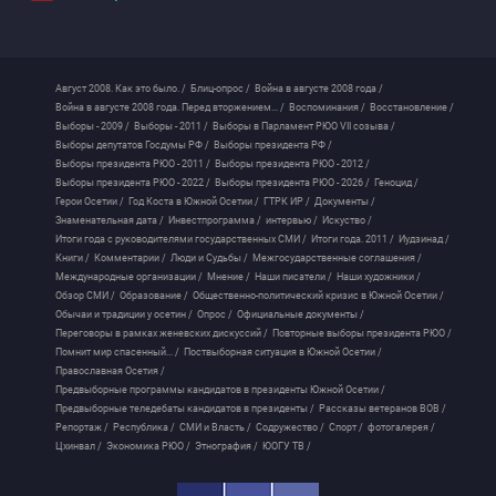
Август 2008. Как это было. /
Блиц-опрос /
Война в августе 2008 года /
Война в августе 2008 года. Перед вторжением... /
Воспоминания /
Восстановление /
Выборы - 2009 /
Выборы - 2011 /
Выборы в Парламент РЮО VII созыва /
Выборы депутатов Госдумы РФ /
Выборы президента РФ /
Выборы президента РЮО - 2011 /
Выборы президента РЮО - 2012 /
Выборы президента РЮО - 2022 /
Выборы президента РЮО - 2026 /
Геноцид /
Герои Осетии /
Год Коста в Южной Осетии /
ГТРК ИР /
Документы /
Знаменательная дата /
Инвестпрограмма /
интервью /
Искуство /
Итоги года с руководителями государственных СМИ /
Итоги года. 2011 /
Иудзинад /
Книги /
Комментарии /
Люди и Судьбы /
Межгосударственные соглашения /
Международные организации /
Мнение /
Наши писатели /
Наши художники /
Обзор СМИ /
Образование /
Общественно-политический кризис в Южной Осетии /
Обычаи и традиции у осетин /
Опрос /
Официальные документы /
Переговоры в рамках женевских дискуссий /
Повторные выборы президента РЮО /
Помнит мир спасенный... /
Поствыборная ситуация в Южной Осетии /
Православная Осетия /
Предвыборные программы кандидатов в президенты Южной Осетии /
Предвыборные теледебаты кандидатов в президенты /
Рассказы ветеранов ВОВ /
Репортаж /
Республика /
СМИ и Власть /
Содружество /
Спорт /
фотогалерея /
Цхинвал /
Экономика РЮО /
Этнография /
ЮОГУ ТВ /