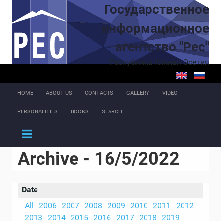
Skip to main content
Государственное
информационное
агентство "Рес"
Республика Южная Осетия
HOME
ABOUT US
CONTACTS
GALLERY
VIDEO
PERSONALITIES
BOOKS
SEARCH
Archive - 16/5/2022
Date
All
2006
2007
2008
2009
2010
2011
2012
2013
2014
2015
2016
2017
2018
2019