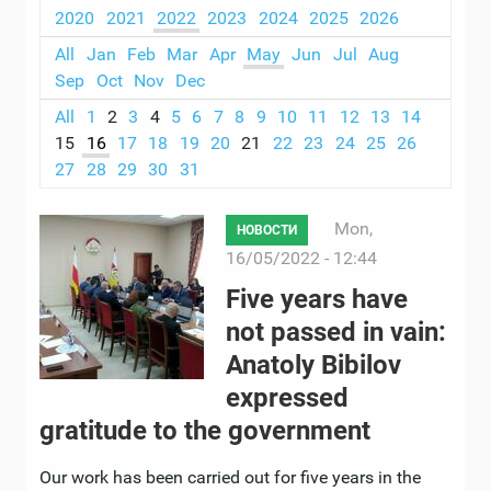
2020
2021
2022
2023
2024
2025
2026
All
Jan
Feb
Mar
Apr
May
Jun
Jul
Aug
Sep
Oct
Nov
Dec
All
1
2
3
4
5
6
7
8
9
10
11
12
13
14
15
16
17
18
19
20
21
22
23
24
25
26
27
28
29
30
31
Mon,
НОВОСТИ
16/05/2022 - 12:44
Five years have
not passed in vain:
Anatoly Bibilov
expressed
gratitude to the government
Our work has been carried out for five years in the