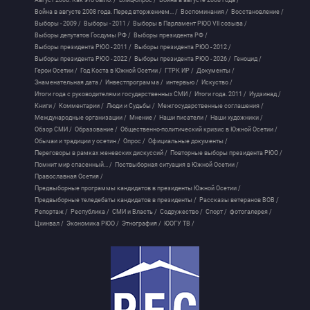
Август 2008. Как это было. /
Блиц-опрос /
Война в августе 2008 года /
Война в августе 2008 года. Перед вторжением... /
Воспоминания /
Восстановление /
Выборы - 2009 /
Выборы - 2011 /
Выборы в Парламент РЮО VII созыва /
Выборы депутатов Госдумы РФ /
Выборы президента РФ /
Выборы президента РЮО - 2011 /
Выборы президента РЮО - 2012 /
Выборы президента РЮО - 2022 /
Выборы президента РЮО - 2026 /
Геноцид /
Герои Осетии /
Год Коста в Южной Осетии /
ГТРК ИР /
Документы /
Знаменательная дата /
Инвестпрограмма /
интервью /
Искуство /
Итоги года с руководителями государственных СМИ /
Итоги года. 2011 /
Иудзинад /
Книги /
Комментарии /
Люди и Судьбы /
Межгосударственные соглашения /
Международные организации /
Мнение /
Наши писатели /
Наши художники /
Обзор СМИ /
Образование /
Общественно-политический кризис в Южной Осетии /
Обычаи и традиции у осетин /
Опрос /
Официальные документы /
Переговоры в рамках женевских дискуссий /
Повторные выборы президента РЮО /
Помнит мир спасенный... /
Поствыборная ситуация в Южной Осетии /
Православная Осетия /
Предвыборные программы кандидатов в президенты Южной Осетии /
Предвыборные теледебаты кандидатов в президенты /
Рассказы ветеранов ВОВ /
Репортаж /
Республика /
СМИ и Власть /
Содружество /
Спорт /
фотогалерея /
Цхинвал /
Экономика РЮО /
Этнография /
ЮОГУ ТВ /