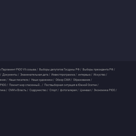
 Парламент РЮО VII созыва /
Выборы депутатов Госдумы РФ /
Выборы президента РФ /
/
Документы /
Знаменательная дата /
Инвестпрограмма /
интервью /
Искуство /
ение /
Наши писатели /
Наши художники /
Обзор СМИ /
Образование /
 РЮО /
Помнит мир спасенный... /
Поствыборная ситуация в Южной Осетии /
лика /
СМИ и Власть /
Содружество /
Спорт /
фотогалерея /
Цхинвал /
Экономика РЮО /