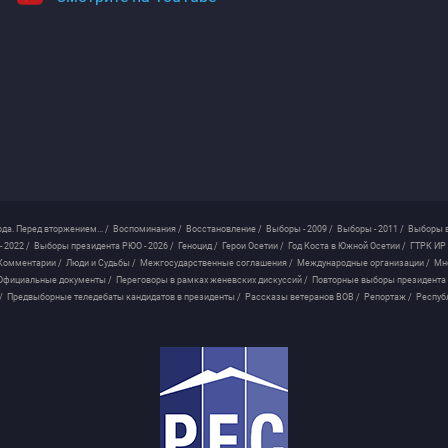
ода. Перед вторжением... /
Воспоминания /
Восстановление /
Выборы - 2009 /
Выборы - 2011 /
Выборы в
 2022 /
Выборы президента РЮО - 2026 /
Геноцид /
Герои Осетии /
Год Коста в Южной Осетии /
ГТРК ИР 
Комментарии /
Люди и Судьбы /
Межгосударственные соглашения /
Международные организации /
Мн
Официальные документы /
Переговоры в рамках женевских дискуссий /
Повторные выборы президента
/
Предвыборные теледебаты кандидатов в президенты /
Рассказы ветеранов ВОВ /
Репортаж /
Респуб