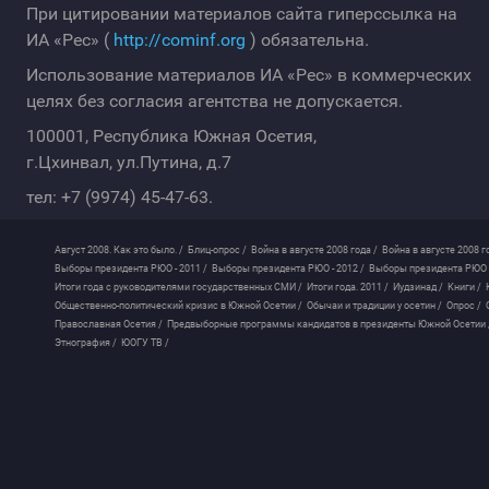
При цитировании материалов сайта гиперссылка на
ИА «Рес» (
http://cominf.org
) обязательна.
Использование материалов ИА «Рес» в коммерческих
целях без согласия агентства не допускается.
100001, Республика Южная Осетия,
г.Цхинвал, ул.Путина, д.7
тел: +7 (9974) 45-47-63.
Август 2008. Как это было. /
Блиц-опрос /
Война в августе 2008 года /
Война в августе 2008 г
Выборы президента РЮО - 2011 /
Выборы президента РЮО - 2012 /
Выборы президента РЮО -
Итоги года с руководителями государственных СМИ /
Итоги года. 2011 /
Иудзинад /
Книги /
Общественно-политический кризис в Южной Осетии /
Обычаи и традиции у осетин /
Опрос /
Православная Осетия /
Предвыборные программы кандидатов в президенты Южной Осетии 
Этнография /
ЮОГУ ТВ /