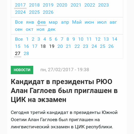
2017
2018
2019
2020
2021
2022
2023
2024
2025
2026
Все
янв
фев
мар
апр
Май
июн
июл
авг
сен
окт
ноя
дек
Все
1
2
3
4
5
6
7
8
9
10
11
12
13
14
15
16
17
18
19
20
21
22
23
24
25
26
27
28
пн, 27/02/2017 - 19:38
НОВОСТИ
Кандидат в президенты РЮО
Алан Гаглоев был приглашен в
ЦИК на экзамен
Сегодня третий кандидат в президенты Южной
Осетии Алан Гаглоев был приглашен на
лингвистический экзамен в ЦИК республики.