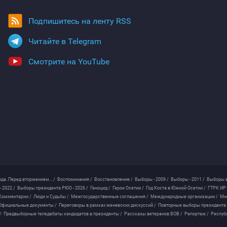
Подпишитесь на ленту RSS
Читайте в Telegram
Смотрите на YouTube
ода. Перед вторжением... /
Воспоминания /
Восстановление /
Выборы - 2009 /
Выборы - 2011 /
Выборы в
 2022 /
Выборы президента РЮО - 2026 /
Геноцид /
Герои Осетии /
Год Коста в Южной Осетии /
ГТРК ИР 
Комментарии /
Люди и Судьбы /
Межгосударственные соглашения /
Международные организации /
Мн
Официальные документы /
Переговоры в рамках женевских дискуссий /
Повторные выборы президента
/
Предвыборные теледебаты кандидатов в президенты /
Рассказы ветеранов ВОВ /
Репортаж /
Респуб