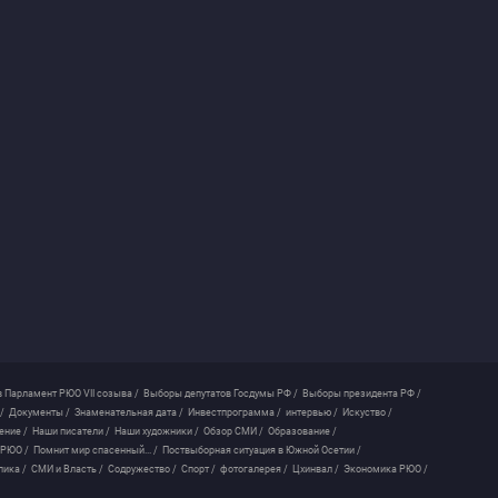
 Парламент РЮО VII созыва /
Выборы депутатов Госдумы РФ /
Выборы президента РФ /
/
Документы /
Знаменательная дата /
Инвестпрограмма /
интервью /
Искуство /
ение /
Наши писатели /
Наши художники /
Обзор СМИ /
Образование /
 РЮО /
Помнит мир спасенный... /
Поствыборная ситуация в Южной Осетии /
лика /
СМИ и Власть /
Содружество /
Спорт /
фотогалерея /
Цхинвал /
Экономика РЮО /