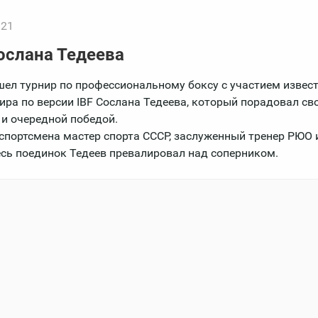
:21
ослана Тедеева
ел турнир по профессиональному боксу с участием извест
ра по версии IBF Сослана Тедеева, который порадовал св
и очередной победой.
 спортсмена мастер спорта СССР, заслуженный тренер РЮО 
есь поединок Тедеев превалировал над соперником.