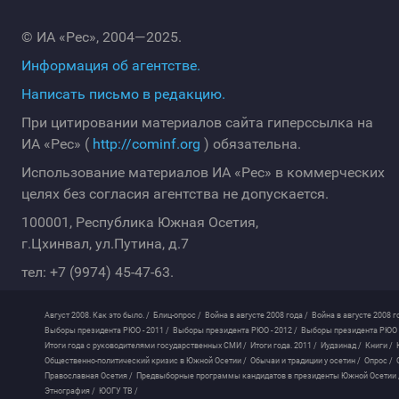
© ИА «Рес», 2004—2025.
Информация об агентстве.
Написать письмо в редакцию.
При цитировании материалов сайта гиперссылка на
ИА «Рес» (
http://cominf.org
) обязательна.
Использование материалов ИА «Рес» в коммерческих
целях без согласия агентства не допускается.
100001, Республика Южная Осетия,
г.Цхинвал, ул.Путина, д.7
тел: +7 (9974) 45-47-63.
Август 2008. Как это было. /
Блиц-опрос /
Война в августе 2008 года /
Война в августе 2008 г
Выборы президента РЮО - 2011 /
Выборы президента РЮО - 2012 /
Выборы президента РЮО -
Итоги года с руководителями государственных СМИ /
Итоги года. 2011 /
Иудзинад /
Книги /
Общественно-политический кризис в Южной Осетии /
Обычаи и традиции у осетин /
Опрос /
Православная Осетия /
Предвыборные программы кандидатов в президенты Южной Осетии 
Этнография /
ЮОГУ ТВ /