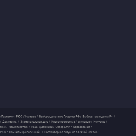
 Парламент РЮО VII созыва /
Выборы депутатов Госдумы РФ /
Выборы президента РФ /
/
Документы /
Знаменательная дата /
Инвестпрограмма /
интервью /
Искуство /
ение /
Наши писатели /
Наши художники /
Обзор СМИ /
Образование /
 РЮО /
Помнит мир спасенный... /
Поствыборная ситуация в Южной Осетии /