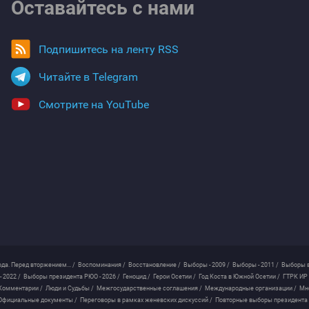
Оставайтесь с нами
Подпишитесь на ленту RSS
Читайте в Telegram
Смотрите на YouTube
ода. Перед вторжением... /
Воспоминания /
Восстановление /
Выборы - 2009 /
Выборы - 2011 /
Выборы в
 2022 /
Выборы президента РЮО - 2026 /
Геноцид /
Герои Осетии /
Год Коста в Южной Осетии /
ГТРК ИР 
Комментарии /
Люди и Судьбы /
Межгосударственные соглашения /
Международные организации /
Мн
Официальные документы /
Переговоры в рамках женевских дискуссий /
Повторные выборы президента