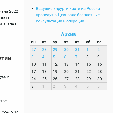
Ведущие хирурги кисти из России
чала 2022
проведут в Цхинвале бесплатные
дидаты
консультации и операции
ропаганды
Архив
пн
вт
ср
чт
пт
сб
вс
27
28
29
30
31
1
2
3
4
5
6
7
8
9
етии
10
11
12
13
14
15
16
17
18
19
20
21
22
23
усом,
24
25
26
27
28
29
30
31
1
2
3
4
5
6
тве.
 COVID-19.