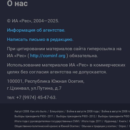
О нас
© ИА «Рес», 2004—2025.
Информация об агентстве.
Написать письмо в редакцию.
При цитировании материалов сайта гиперссылка на
ИА «Рес» (
http://cominf.org
) обязательна.
Использование материалов ИА «Рес» в коммерческих
целях без согласия агентства не допускается.
100001, Республика Южная Осетия,
г.Цхинвал, ул.Путина, д.7
тел: +7 (9974) 45-47-63.
Август 2008. Как это было. /
Блиц-опрос /
Война в августе 2008 года /
Война в августе 2008 г
Выборы президента РЮО - 2011 /
Выборы президента РЮО - 2012 /
Выборы президента РЮО -
Итоги года с руководителями государственных СМИ /
Итоги года. 2011 /
Иудзинад /
Книги /
Общественно-политический кризис в Южной Осетии /
Обычаи и традиции у осетин /
Опрос /