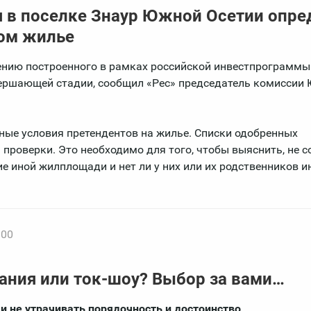
в поселке Знаур Южной Осетии опре
ом жилье
ению построенного в рамках российской инвестпрограммы
вершающей стадии, сообщил «Рес» председатель комиссии
ные условия претендентов на жилье. Списки одобренных
роверки. Это необходимо для того, чтобы выяснить, не с
е иной жилплощади и нет ли у них или их родственников и
:00
ния или ток-шоу? Выбор за вами…
и не утрачивать порядочность и достоинство