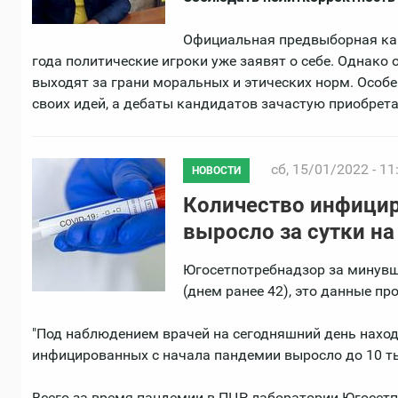
Официальная предвыборная кам
года политические игроки уже заявят о себе. Однако
выходят за грани моральных и этических норм. Особе
своих идей, а дебаты кандидатов зачастую приобрета
сб, 15/01/2022 - 11
НОВОСТИ
Количество инфици
выросло за сутки на
Югосетпотребнадзор за минувш
(днем ранее 42), это данные п
"Под наблюдением врачей на сегодняшний день находя
инфицированных с начала пандемии выросло до 10 тыс 
Всего за время пандемии в ПЦР-лаборатории Югосетп