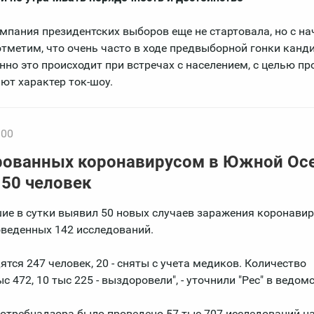
пания президентских выборов еще не стартовала, но с на
 отметим, что очень часто в ходе предвыборной гонки кан
нно это происходит при встречах с населением, с целью п
ют характер ток-шоу.
:00
рованных коронавирусом в Южной Ос
 50 человек
ие в сутки выявил 50 новых случаев заражения коронавир
роведенных 142 исследований.
тся 247 человек, 20 - сняты с учета медиков. Количество
472, 10 тыс 225 - выздоровели", - уточнили "Рес" в ведомс
отребнадзора было проведено 57 тыс 707 исследований на