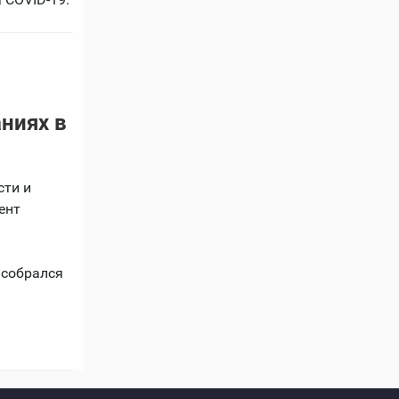
ниях в
сти и
ент
 собрался