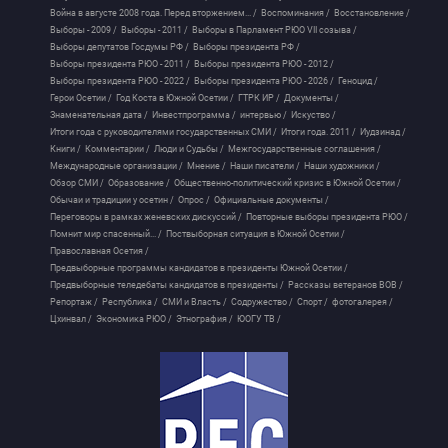
Война в августе 2008 года. Перед вторжением... /
Воспоминания /
Восстановление /
Выборы - 2009 /
Выборы - 2011 /
Выборы в Парламент РЮО VII созыва /
Выборы депутатов Госдумы РФ /
Выборы президента РФ /
Выборы президента РЮО - 2011 /
Выборы президента РЮО - 2012 /
Выборы президента РЮО - 2022 /
Выборы президента РЮО - 2026 /
Геноцид /
Герои Осетии /
Год Коста в Южной Осетии /
ГТРК ИР /
Документы /
Знаменательная дата /
Инвестпрограмма /
интервью /
Искуство /
Итоги года с руководителями государственных СМИ /
Итоги года. 2011 /
Иудзинад /
Книги /
Комментарии /
Люди и Судьбы /
Межгосударственные соглашения /
Международные организации /
Мнение /
Наши писатели /
Наши художники /
Обзор СМИ /
Образование /
Общественно-политический кризис в Южной Осетии /
Обычаи и традиции у осетин /
Опрос /
Официальные документы /
Переговоры в рамках женевских дискуссий /
Повторные выборы президента РЮО /
Помнит мир спасенный... /
Поствыборная ситуация в Южной Осетии /
Православная Осетия /
Предвыборные программы кандидатов в президенты Южной Осетии /
Предвыборные теледебаты кандидатов в президенты /
Рассказы ветеранов ВОВ /
Репортаж /
Республика /
СМИ и Власть /
Содружество /
Спорт /
фотогалерея /
Цхинвал /
Экономика РЮО /
Этнография /
ЮОГУ ТВ /