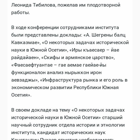
Леонида Тибилова, пожелав им плодотворной
работы.
В ходе конференции сотрудниками института
были представлены доклады: «А. Шегрены балц
Кавказмае», «О некоторых задачах исторической
науки в Южной Осетии», «Иры къаесаер – йае
райдайаен», «Скифы и армянское царство»,
«Фаесаефтуантае – гае аемае гаейае-йы
функционалон анализ нырыккон ирон
аевзаджы», «Инфраструктура рынка и его роль в
экономическом развитии Республики Южная
Осетия».
В своем докладе на тему «О некоторых задачах
исторической науки в Южной Осетии» старший
научный сотрудник отдела истории и этнологии
института, кандидат исторических наук
Константин Пухаев отметил необходимость