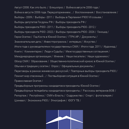
Август 2008. Как это было. /
Блиц-опрос /
Война в августе 2008 года /
Война в августе 2008 года. Перед вторжением... /
Воспоминания /
Восстановление /
Выборы - 2009 /
Выборы - 2011 /
Выборы в Парламент РЮО VII созыва /
Выборы депутатов Госдумы РФ /
Выборы президента РФ /
Выборы президента РЮО - 2011 /
Выборы президента РЮО - 2012 /
Выборы президента РЮО - 2022 /
Выборы президента РЮО - 2026 /
Геноцид /
Герои Осетии /
Год Коста в Южной Осетии /
ГТРК ИР /
Документы /
Знаменательная дата /
Инвестпрограмма /
интервью /
Искуство /
Итоги года с руководителями государственных СМИ /
Итоги года. 2011 /
Иудзинад /
Книги /
Комментарии /
Люди и Судьбы /
Межгосударственные соглашения /
Международные организации /
Мнение /
Наши писатели /
Наши художники /
Обзор СМИ /
Образование /
Общественно-политический кризис в Южной Осетии /
Обычаи и традиции у осетин /
Опрос /
Официальные документы /
Переговоры в рамках женевских дискуссий /
Повторные выборы президента РЮО /
Помнит мир спасенный... /
Поствыборная ситуация в Южной Осетии /
Православная Осетия /
Предвыборные программы кандидатов в президенты Южной Осетии /
Предвыборные теледебаты кандидатов в президенты /
Рассказы ветеранов ВОВ /
Репортаж /
Республика /
СМИ и Власть /
Содружество /
Спорт /
фотогалерея /
Цхинвал /
Экономика РЮО /
Этнография /
ЮОГУ ТВ /