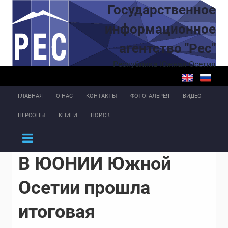
Перейти к основному содержанию
Государственное
информационное
агентство "Рес"
Республика Южная Осетия
ГЛАВНАЯ
О НАС
КОНТАКТЫ
ФОТОГАЛЕРЕЯ
ВИДЕО
ПЕРСОНЫ
КНИГИ
ПОИСК
В ЮОНИИ Южной
Осетии прошла
итоговая