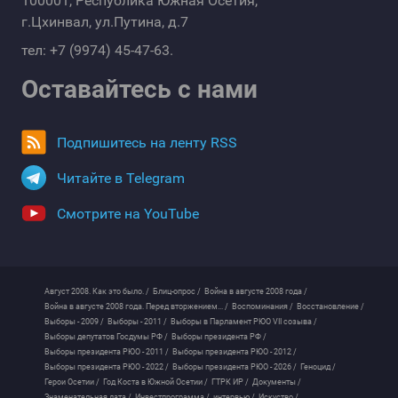
100001, Республика Южная Осетия,
г.Цхинвал, ул.Путина, д.7
тел: +7 (9974) 45-47-63.
Оставайтесь с нами
Подпишитесь на ленту RSS
Читайте в Telegram
Смотрите на YouTube
Август 2008. Как это было. /
Блиц-опрос /
Война в августе 2008 года /
Война в августе 2008 года. Перед вторжением... /
Воспоминания /
Восстановление /
Выборы - 2009 /
Выборы - 2011 /
Выборы в Парламент РЮО VII созыва /
Выборы депутатов Госдумы РФ /
Выборы президента РФ /
Выборы президента РЮО - 2011 /
Выборы президента РЮО - 2012 /
Выборы президента РЮО - 2022 /
Выборы президента РЮО - 2026 /
Геноцид /
Герои Осетии /
Год Коста в Южной Осетии /
ГТРК ИР /
Документы /
Знаменательная дата /
Инвестпрограмма /
интервью /
Искуство /