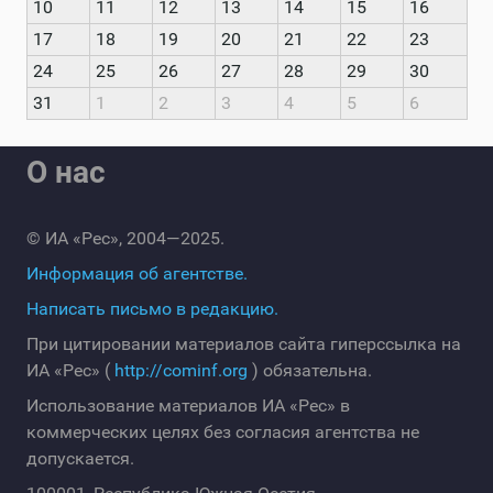
10
11
12
13
14
15
16
17
18
19
20
21
22
23
24
25
26
27
28
29
30
31
1
2
3
4
5
6
О нас
© ИА «Рес», 2004—2025.
Информация об агентстве.
Написать письмо в редакцию.
При цитировании материалов сайта гиперссылка на
ИА «Рес» (
http://cominf.org
) обязательна.
Использование материалов ИА «Рес» в
коммерческих целях без согласия агентства не
допускается.