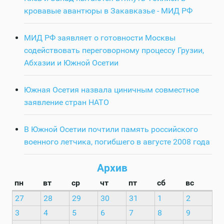
кровавые авантюры в Закавказье - МИД РФ
МИД РФ заявляет о готовности Москвы
содействовать переговорному процессу Грузии,
Абхазии и Южной Осетии
Южная Осетия назвала циничным совместное
заявление стран НАТО
В Южной Осетии почтили память российского
военного летчика, погибшего в августе 2008 года
Архив
пн
вт
ср
чт
пт
сб
вс
27
28
29
30
31
1
2
3
4
5
6
7
8
9