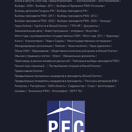
Война в августе 2008 года. Перед вторжением... /
Воспоминания /
Восстановление /
Выборы - 2009 /
Выборы - 2011 /
Выборы в Парламент РЮО VII созыва /
Выборы депутатов Госдумы РФ /
Выборы президента РФ /
Выборы президента РЮО - 2011 /
Выборы президента РЮО - 2012 /
Выборы президента РЮО - 2022 /
Выборы президента РЮО - 2026 /
Геноцид /
Герои Осетии /
Год Коста в Южной Осетии /
ГТРК ИР /
Документы /
Знаменательная дата /
Инвестпрограмма /
интервью /
Искуство /
Итоги года с руководителями государственных СМИ /
Итоги года. 2011 /
Иудзинад /
Книги /
Комментарии /
Люди и Судьбы /
Межгосударственные соглашения /
Международные организации /
Мнение /
Наши писатели /
Наши художники /
Обзор СМИ /
Образование /
Общественно-политический кризис в Южной Осетии /
Обычаи и традиции у осетин /
Опрос /
Официальные документы /
Переговоры в рамках женевских дискуссий /
Повторные выборы президента РЮО /
Помнит мир спасенный... /
Поствыборная ситуация в Южной Осетии /
Православная Осетия /
Предвыборные программы кандидатов в президенты Южной Осетии /
Предвыборные теледебаты кандидатов в президенты /
Рассказы ветеранов ВОВ /
Репортаж /
Республика /
СМИ и Власть /
Содружество /
Спорт /
фотогалерея /
Цхинвал /
Экономика РЮО /
Этнография /
ЮОГУ ТВ /