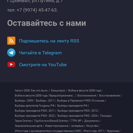
г.Цхинвал, ул.Путина, д.7
тел: +7 (9974) 45-47-63.
Оставайтесь с нами
Подпишитесь на ленту RSS
Читайте в Telegram
Смотрите на YouTube
Август 2008. Как это было. /
Блиц-опрос /
Война в августе 2008 года /
Война в августе 2008 года. Перед вторжением... /
Воспоминания /
Восстановление /
Выборы - 2009 /
Выборы - 2011 /
Выборы в Парламент РЮО VII созыва /
Выборы депутатов Госдумы РФ /
Выборы президента РФ /
Выборы президента РЮО - 2011 /
Выборы президента РЮО - 2012 /
Выборы президента РЮО - 2022 /
Выборы президента РЮО - 2026 /
Геноцид /
Герои Осетии /
Год Коста в Южной Осетии /
ГТРК ИР /
Документы /
Знаменательная дата /
Инвестпрограмма /
интервью /
Искуство /
Итоги года с руководителями государственных СМИ /
Итоги года. 2011 /
Иудзинад /