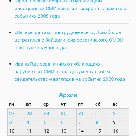
Юрий Вазагов: сборник о публикациях
иностранных СМИ помогает сохранить память о
событиях 2008 года
«Вы всегда там, где труднее всего»: Камболов
встретился с бойцами южноосетинского ОМОН
накануне траурных дат
Ирина Гаглоева: книга о публикациях
зарубежных СМИ стала документальным
свидетельством взглядов на события 2008 года
Архив
пн
вт
ср
чт
пт
сб
вс
27
28
29
30
31
1
2
3
4
5
6
7
8
9
10
11
12
13
14
15
16