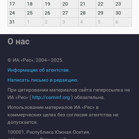
17
18
19
20
21
22
23
24
25
26
27
28
29
30
31
1
2
3
4
5
6
О нас
© ИА «Рес», 2004—2025.
Информация об агентстве.
Написать письмо в редакцию.
При цитировании материалов сайта гиперссылка на
ИА «Рес» (
http://cominf.org
) обязательна.
Использование материалов ИА «Рес» в
коммерческих целях без согласия агентства не
допускается.
100001, Республика Южная Осетия,