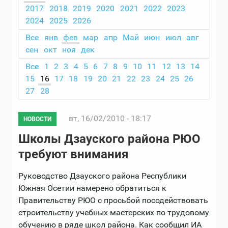
2017
2018
2019
2020
2021
2022
2023
2024
2025
2026
Все
янв
фев
мар
апр
Май
июн
июл
авг
сен
окт
ноя
дек
Все
1
2
3
4
5
6
7
8
9
10
11
12
13
14
15
16
17
18
19
20
21
22
23
24
25
26
27
28
вт, 16/02/2010 - 18:17
НОВОСТИ
Школы Дзауского района РЮО
требуют внимания
Руководство Дзауского района Республики
Южная Осетии намерено обратиться к
Правительству РЮО с просьбой посодействовать
строительству учебных мастерских по трудовому
обучению в ряде школ района. Как сообщил ИА