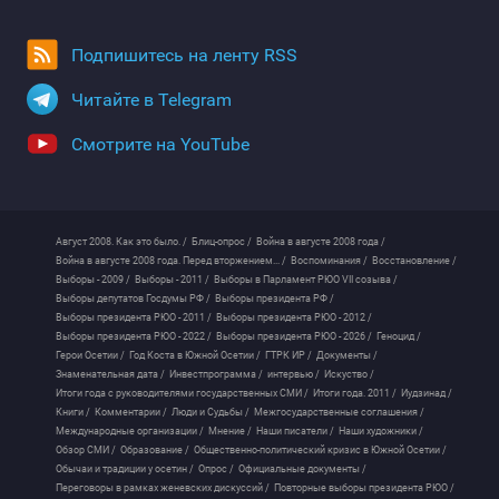
Подпишитесь на ленту RSS
Читайте в Telegram
Смотрите на YouTube
Август 2008. Как это было. /
Блиц-опрос /
Война в августе 2008 года /
Война в августе 2008 года. Перед вторжением... /
Воспоминания /
Восстановление /
Выборы - 2009 /
Выборы - 2011 /
Выборы в Парламент РЮО VII созыва /
Выборы депутатов Госдумы РФ /
Выборы президента РФ /
Выборы президента РЮО - 2011 /
Выборы президента РЮО - 2012 /
Выборы президента РЮО - 2022 /
Выборы президента РЮО - 2026 /
Геноцид /
Герои Осетии /
Год Коста в Южной Осетии /
ГТРК ИР /
Документы /
Знаменательная дата /
Инвестпрограмма /
интервью /
Искуство /
Итоги года с руководителями государственных СМИ /
Итоги года. 2011 /
Иудзинад /
Книги /
Комментарии /
Люди и Судьбы /
Межгосударственные соглашения /
Международные организации /
Мнение /
Наши писатели /
Наши художники /
Обзор СМИ /
Образование /
Общественно-политический кризис в Южной Осетии /
Обычаи и традиции у осетин /
Опрос /
Официальные документы /
Переговоры в рамках женевских дискуссий /
Повторные выборы президента РЮО /