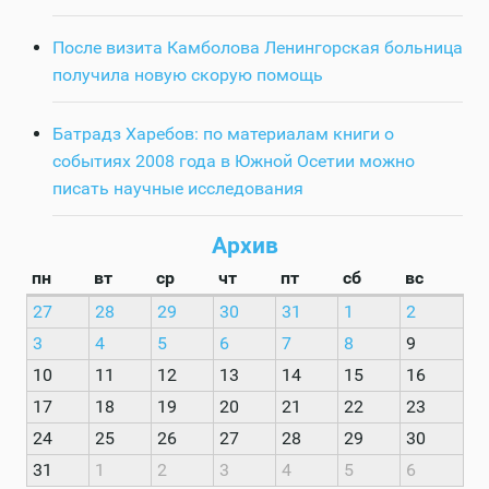
После визита Камболова Ленингорская больница
получила новую скорую помощь
Батрадз Харебов: по материалам книги о
событиях 2008 года в Южной Осетии можно
писать научные исследования
Архив
пн
вт
ср
чт
пт
сб
вс
27
28
29
30
31
1
2
3
4
5
6
7
8
9
10
11
12
13
14
15
16
17
18
19
20
21
22
23
24
25
26
27
28
29
30
31
1
2
3
4
5
6