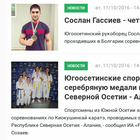
вт, 11/10/2016 - 14
НОВОСТИ
Сослан Гассиев - ч
Югоосетинский рукоборец Сосл
проходивших в Болгарии соревн
вт, 11/10/2016 - 14
НОВОСТИ
Югоосетинские спор
серебряную медали 
Северной Осетии - 
Спортсмены из Южной Осетии з
соревнованиях по Киокушинкай каратэ, проводимых в
Республике Северная Осетия - Алания, - сообщил ИА
Созаев.