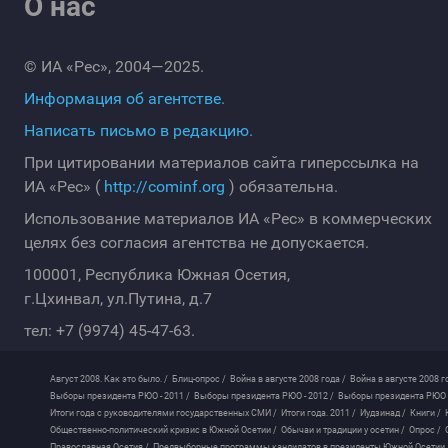
О нас
© ИА «Рес», 2004—2025.
Информация об агентстве.
Написать письмо в редакцию.
При цитировании материалов сайта гиперссылка на
ИА «Рес» (
http://cominf.org
) обязательна.
Использование материалов ИА «Рес» в коммерческих
целях без согласия агентства не допускается.
100001, Республика Южная Осетия,
г.Цхинвал, ул.Путина, д.7
тел: +7 (9974) 45-47-63.
Август 2008. Как это было. /
Блиц-опрос /
Война в августе 2008 года /
Война в августе 2008 г
Выборы президента РЮО - 2011 /
Выборы президента РЮО - 2012 /
Выборы президента РЮО -
Итоги года с руководителями государственных СМИ /
Итоги года. 2011 /
Иудзинад /
Книги /
Общественно-политический кризис в Южной Осетии /
Обычаи и традиции у осетин /
Опрос /
Православная Осетия /
Предвыборные программы кандидатов в президенты Южной Осетии 