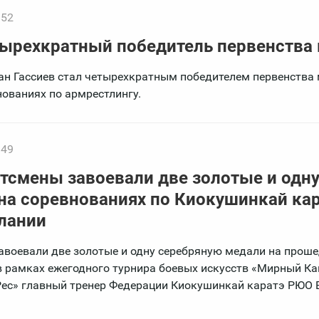
:52
етырехкратный победитель первенства
ан Гассиев стал четырехкратным победителем первенства 
ованиях по армрестлингу.
:49
тсмены завоевали две золотые и одн
на соревнованиях по Киокушинкай кар
Алании
авоевали две золотые и одну серебряную медали на прош
 рамках ежегодного турнира боевых искусств «Мирный Ка
 «Рес» главный тренер Федерации Киокушинкай каратэ РЮО