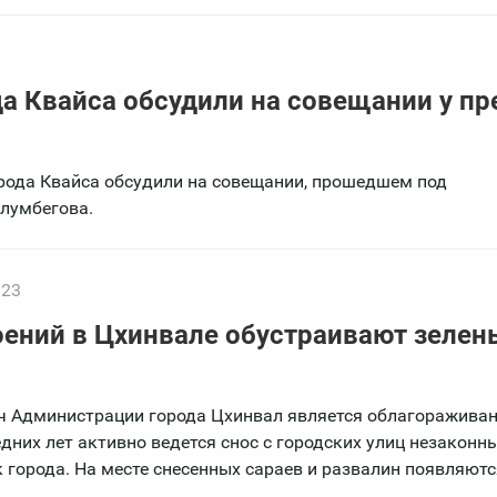
а Квайса обсудили на совещании у пр
рода Квайса обсудили на совещании, прошедшем под
лумбегова.
:23
роений в Цхинвале обустраивают зелен
ч Администрации города Цхинвал является облагоражива
едних лет активно ведется снос с городских улиц незаконны
 города. На месте снесенных сараев и развалин появляютс