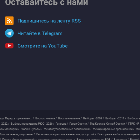
Оставайтесь с нами
Подпишитесь на ленту RSS
Читайте в Telegram
Смотрите на YouTube
ода. Перед вторжением... /
Воспоминания /
Восстановление /
Выборы - 2009 /
Выборы - 2011 /
Выборы в
 2022 /
Выборы президента РЮО - 2026 /
Геноцид /
Герои Осетии /
Год Коста в Южной Осетии /
ГТРК ИР 
Комментарии /
Люди и Судьбы /
Межгосударственные соглашения /
Международные организации /
Мн
Официальные документы /
Переговоры в рамках женевских дискуссий /
Повторные выборы президента
/
Предвыборные теледебаты кандидатов в президенты /
Рассказы ветеранов ВОВ /
Репортаж /
Респуб