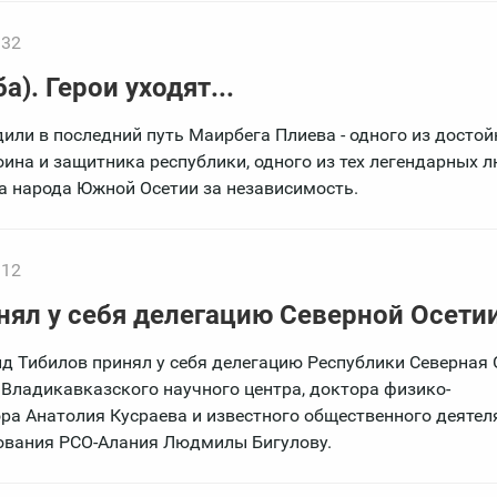
:32
). Герои уходят...
или в последний путь Маирбега Плиева - одного из досто
ина и защитника республики, одного из тех легендарных л
а народа Южной Осетии за независимость.
:12
нял у себя делегацию Северной Осети
д Тибилов принял у себя делегацию Республики Северная 
 Владикавказского научного центра, доктора физико-
ра Анатолия Кусраева и известного общественного деятеля
ования РСО-Алания Людмилы Бигулову.