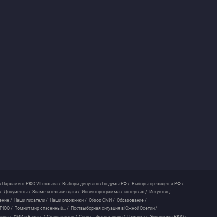
 Парламент РЮО VII созыва /
Выборы депутатов Госдумы РФ /
Выборы президента РФ /
/
Документы /
Знаменательная дата /
Инвестпрограмма /
интервью /
Искуство /
ение /
Наши писатели /
Наши художники /
Обзор СМИ /
Образование /
 РЮО /
Помнит мир спасенный... /
Поствыборная ситуация в Южной Осетии /
лика /
СМИ и Власть /
Содружество /
Спорт /
фотогалерея /
Цхинвал /
Экономика РЮО /