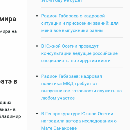
этом году не будет
Радион Габараев о кадровой
 мира
ситуации и присвоении званий: для
меня все выпускники равны
мира на
В Южной Осетии проведут
консультации ведущие российские
специалисты по хирургии кисти
у
Радион Габараев: кадровая
атэ в
политика МВД требует от
выпускников готовности служить на
любом участке
едших
вказ» в
В Генпрокуратуре Южной Осетии
 Владимир
наградили автора исследования о
Мате Санакоеве