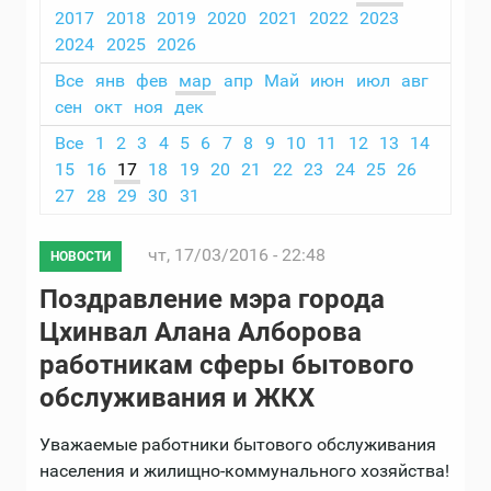
2017
2018
2019
2020
2021
2022
2023
2024
2025
2026
Все
янв
фев
мар
апр
Май
июн
июл
авг
сен
окт
ноя
дек
Все
1
2
3
4
5
6
7
8
9
10
11
12
13
14
15
16
17
18
19
20
21
22
23
24
25
26
27
28
29
30
31
чт, 17/03/2016 - 22:48
НОВОСТИ
Поздравление мэра города
Цхинвал Алана Алборова
работникам сферы бытово­го
обслуживания и ЖКХ
Уважаемые работники бытового обслуживания
населения и жилищно-коммунального хозяйства!