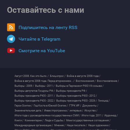
Оставайтесь с нами
Подпишитесь на ленту RSS
Читайте в Telegram
Смотрите на YouTube
Август 2008. Как это было. /
Блиц-опрос /
Война в августе 2008 года /
Война в августе 2008 года. Перед вторжением... /
Воспоминания /
Восстановление /
Выборы - 2009 /
Выборы - 2011 /
Выборы в Парламент РЮО VII созыва /
Выборы депутатов Госдумы РФ /
Выборы президента РФ /
Выборы президента РЮО - 2011 /
Выборы президента РЮО - 2012 /
Выборы президента РЮО - 2022 /
Выборы президента РЮО - 2026 /
Геноцид /
Герои Осетии /
Год Коста в Южной Осетии /
ГТРК ИР /
Документы /
Знаменательная дата /
Инвестпрограмма /
интервью /
Искуство /
Итоги года с руководителями государственных СМИ /
Итоги года. 2011 /
Иудзинад /
Книги /
Комментарии /
Люди и Судьбы /
Межгосударственные соглашения /
Международные организации /
Мнение /
Наши писатели /
Наши художники /