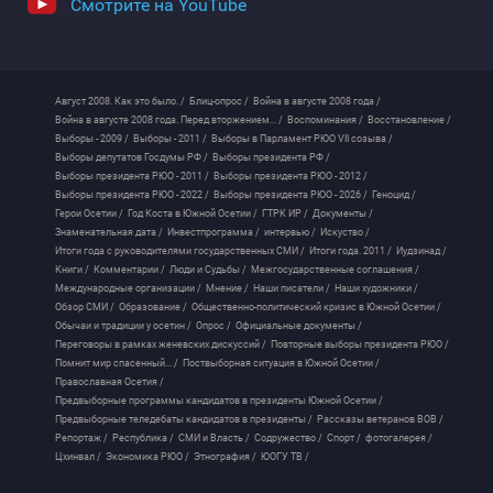
Смотрите на YouTube
Август 2008. Как это было. /
Блиц-опрос /
Война в августе 2008 года /
Война в августе 2008 года. Перед вторжением... /
Воспоминания /
Восстановление /
Выборы - 2009 /
Выборы - 2011 /
Выборы в Парламент РЮО VII созыва /
Выборы депутатов Госдумы РФ /
Выборы президента РФ /
Выборы президента РЮО - 2011 /
Выборы президента РЮО - 2012 /
Выборы президента РЮО - 2022 /
Выборы президента РЮО - 2026 /
Геноцид /
Герои Осетии /
Год Коста в Южной Осетии /
ГТРК ИР /
Документы /
Знаменательная дата /
Инвестпрограмма /
интервью /
Искуство /
Итоги года с руководителями государственных СМИ /
Итоги года. 2011 /
Иудзинад /
Книги /
Комментарии /
Люди и Судьбы /
Межгосударственные соглашения /
Международные организации /
Мнение /
Наши писатели /
Наши художники /
Обзор СМИ /
Образование /
Общественно-политический кризис в Южной Осетии /
Обычаи и традиции у осетин /
Опрос /
Официальные документы /
Переговоры в рамках женевских дискуссий /
Повторные выборы президента РЮО /
Помнит мир спасенный... /
Поствыборная ситуация в Южной Осетии /
Православная Осетия /
Предвыборные программы кандидатов в президенты Южной Осетии /
Предвыборные теледебаты кандидатов в президенты /
Рассказы ветеранов ВОВ /
Репортаж /
Республика /
СМИ и Власть /
Содружество /
Спорт /
фотогалерея /
Цхинвал /
Экономика РЮО /
Этнография /
ЮОГУ ТВ /