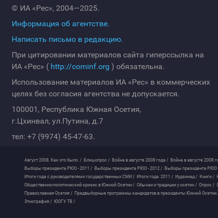
© ИА «Рес», 2004—2025.
Информация об агентстве.
Написать письмо в редакцию.
При цитировании материалов сайта гиперссылка на
ИА «Рес» (
http://cominf.org
) обязательна.
Использование материалов ИА «Рес» в коммерческих
целях без согласия агентства не допускается.
100001, Республика Южная Осетия,
г.Цхинвал, ул.Путина, д.7
тел: +7 (9974) 45-47-63.
Август 2008. Как это было. /
Блиц-опрос /
Война в августе 2008 года /
Война в августе 2008 г
Выборы президента РЮО - 2011 /
Выборы президента РЮО - 2012 /
Выборы президента РЮО -
Итоги года с руководителями государственных СМИ /
Итоги года. 2011 /
Иудзинад /
Книги /
Общественно-политический кризис в Южной Осетии /
Обычаи и традиции у осетин /
Опрос /
Православная Осетия /
Предвыборные программы кандидатов в президенты Южной Осетии 
Этнография /
ЮОГУ ТВ /