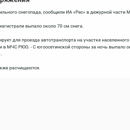
сильного снегопада, сообщили ИА «Рес» в дежурной части 
магистрали выпало около 70 см снега.
рует для проезда автотранспорта на участке населенного
и в МЧС РЮО. - С югоосетинской стороны за ночь выпало о
.
акже расчищаются.