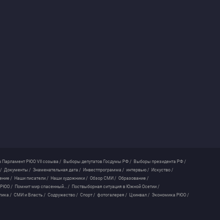
 Парламент РЮО VII созыва /
Выборы депутатов Госдумы РФ /
Выборы президента РФ /
/
Документы /
Знаменательная дата /
Инвестпрограмма /
интервью /
Искуство /
ение /
Наши писатели /
Наши художники /
Обзор СМИ /
Образование /
 РЮО /
Помнит мир спасенный... /
Поствыборная ситуация в Южной Осетии /
лика /
СМИ и Власть /
Содружество /
Спорт /
фотогалерея /
Цхинвал /
Экономика РЮО /