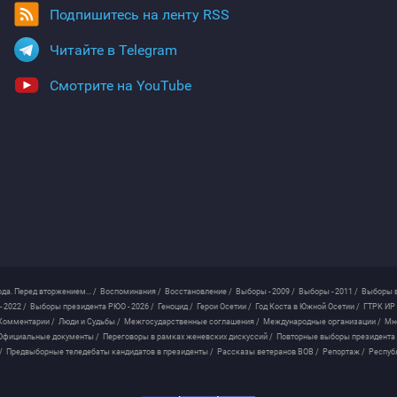
Подпишитесь на ленту RSS
Читайте в Telegram
Смотрите на YouTube
ода. Перед вторжением... /
Воспоминания /
Восстановление /
Выборы - 2009 /
Выборы - 2011 /
Выборы в
 2022 /
Выборы президента РЮО - 2026 /
Геноцид /
Герои Осетии /
Год Коста в Южной Осетии /
ГТРК ИР 
Комментарии /
Люди и Судьбы /
Межгосударственные соглашения /
Международные организации /
Мн
Официальные документы /
Переговоры в рамках женевских дискуссий /
Повторные выборы президента
/
Предвыборные теледебаты кандидатов в президенты /
Рассказы ветеранов ВОВ /
Репортаж /
Респуб