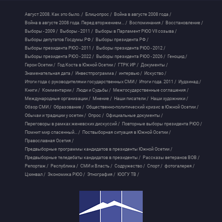
Август 2008. Как это было. /
Блиц-опрос /
Война в августе 2008 года /
Война в августе 2008 года. Перед вторжением... /
Воспоминания /
Восстановление /
Выборы - 2009 /
Выборы - 2011 /
Выборы в Парламент РЮО VII созыва /
Выборы депутатов Госдумы РФ /
Выборы президента РФ /
Выборы президента РЮО - 2011 /
Выборы президента РЮО - 2012 /
Выборы президента РЮО - 2022 /
Выборы президента РЮО - 2026 /
Геноцид /
Герои Осетии /
Год Коста в Южной Осетии /
ГТРК ИР /
Документы /
Знаменательная дата /
Инвестпрограмма /
интервью /
Искуство /
Итоги года с руководителями государственных СМИ /
Итоги года. 2011 /
Иудзинад /
Книги /
Комментарии /
Люди и Судьбы /
Межгосударственные соглашения /
Международные организации /
Мнение /
Наши писатели /
Наши художники /
Обзор СМИ /
Образование /
Общественно-политический кризис в Южной Осетии /
Обычаи и традиции у осетин /
Опрос /
Официальные документы /
Переговоры в рамках женевских дискуссий /
Повторные выборы президента РЮО /
Помнит мир спасенный... /
Поствыборная ситуация в Южной Осетии /
Православная Осетия /
Предвыборные программы кандидатов в президенты Южной Осетии /
Предвыборные теледебаты кандидатов в президенты /
Рассказы ветеранов ВОВ /
Репортаж /
Республика /
СМИ и Власть /
Содружество /
Спорт /
фотогалерея /
Цхинвал /
Экономика РЮО /
Этнография /
ЮОГУ ТВ /