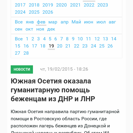
2017
2018
2019
2020
2021
2022
2023
2024
2025
2026
Все
янв
фев
мар
апр
Май
июн
июл
авг
сен
окт
ноя
дек
Все
1
2
3
4
5
6
7
8
9
10
11
12
13
14
15
16
17
18
19
20
21
22
23
24
25
26
27
28
чт, 19/02/2015 - 18:26
НОВОСТИ
Южная Осетия оказала
гуманитарную помощь
беженцам из ДНР и ЛНР
Южная Осетия направила партию гуманитарной
помощи в Ростовскую область России, где
расположен лагерь беженцев из Донецкой и
Луганской народных республик. Об этом ИА