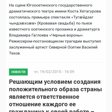
На сцене Югоосетинского государственного
драматического театра имени Коста Хетагурова
состоялась премьера спектакля «Тугӕйдзаг
чындзӕхсӕв» (Кровавая свадьба) по пьесе
известного осетинского прозаика и драматурга
Владимира Гаглоева «Черные вороны».
Режиссером-постановщиком трагедии выступил
заслуженный артист Северной Осетии Василий
Техов.
чт, 19/02/2015 - 16:59
НОВОСТИ
Решающим условием создания
положительного образа страны
является ответственное
отношение каждого ее
гражданина к своей работе –