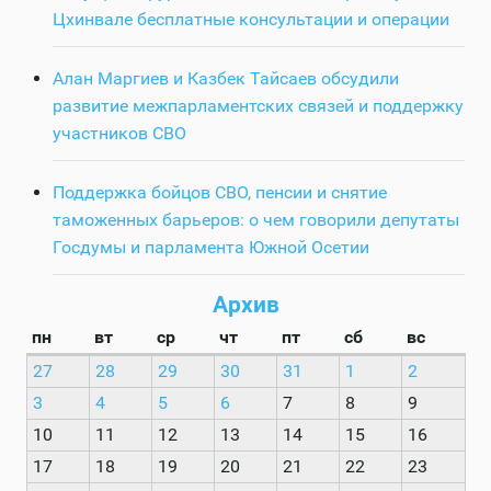
Цхинвале бесплатные консультации и операции
Алан Маргиев и Казбек Тайсаев обсудили
развитие межпарламентских связей и поддержку
участников СВО
Поддержка бойцов СВО, пенсии и снятие
таможенных барьеров: о чем говорили депутаты
Госдумы и парламента Южной Осетии
Архив
пн
вт
ср
чт
пт
сб
вс
27
28
29
30
31
1
2
3
4
5
6
7
8
9
10
11
12
13
14
15
16
17
18
19
20
21
22
23