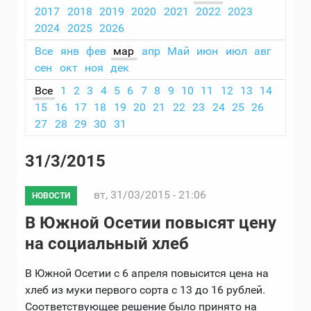
2017
2018
2019
2020
2021
2022
2023
2024
2025
2026
Все
янв
фев
мар
апр
Май
июн
июл
авг
сен
окт
ноя
дек
Все
1
2
3
4
5
6
7
8
9
10
11
12
13
14
15
16
17
18
19
20
21
22
23
24
25
26
27
28
29
30
31
31/3/2015
вт, 31/03/2015 - 21:06
НОВОСТИ
В Южной Осетии повысят цену
на социальный хлеб
В Южной Осетии с 6 апреля повысится цена на
хлеб из муки первого сорта с 13 до 16 рублей.
Соответствующее решение было принято на