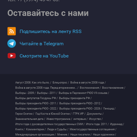
Оставайтесь с нами
Подпишитесь на ленту RSS
Читайте в Telegram
Смотрите на YouTube
Август 2008. Как это было. /
Блиц-опрос /
Война в августе 2008 года /
Война в августе 2008 года. Перед вторжением... /
Воспоминания /
Восстановление /
Выборы - 2009 /
Выборы - 2011 /
Выборы в Парламент РЮО VII созыва /
Выборы депутатов Госдумы РФ /
Выборы президента РФ /
Выборы президента РЮО - 2011 /
Выборы президента РЮО - 2012 /
Выборы президента РЮО - 2022 /
Выборы президента РЮО - 2026 /
Геноцид /
Герои Осетии /
Год Коста в Южной Осетии /
ГТРК ИР /
Документы /
Знаменательная дата /
Инвестпрограмма /
интервью /
Искуство /
Итоги года с руководителями государственных СМИ /
Итоги года. 2011 /
Иудзинад /
Книги /
Комментарии /
Люди и Судьбы /
Межгосударственные соглашения /
Международные организации /
Мнение /
Наши писатели /
Наши художники /