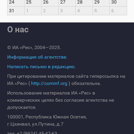
24
25
26
27
28
29
30
31
1
2
3
4
5
6
О нас
© ИА «Рес», 2004—2025.
Информация об агентстве.
Написать письмо в редакцию.
При цитировании материалов сайта гиперссылка на
ИА «Рес» (
http://cominf.org
) обязательна.
Использование материалов ИА «Рес» в
коммерческих целях без согласия агентства не
допускается.
100001, Республика Южная Осетия,
г.Цхинвал, ул.Путина, д.7
тел: +7 (9974) 45-47-63.