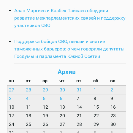
Алан Маргиев и Казбек Тайсаев обсудили
развитие межпарламентских связей и поддержку
участников СВО
Поддержка бойцов СВО, пенсии и снятие
таможенных барьеров: о чем говорили депутаты
Госдумы и парламента Южной Осетии
Архив
пн
вт
ср
чт
пт
сб
вс
27
28
29
30
31
1
2
3
4
5
6
7
8
9
10
11
12
13
14
15
16
17
18
19
20
21
22
23
24
25
26
27
28
29
30
31
1
2
3
4
5
6