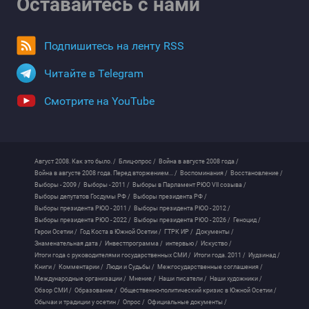
Оставайтесь с нами
Подпишитесь на ленту RSS
Читайте в Telegram
Смотрите на YouTube
Август 2008. Как это было. /
Блиц-опрос /
Война в августе 2008 года /
Война в августе 2008 года. Перед вторжением... /
Воспоминания /
Восстановление /
Выборы - 2009 /
Выборы - 2011 /
Выборы в Парламент РЮО VII созыва /
Выборы депутатов Госдумы РФ /
Выборы президента РФ /
Выборы президента РЮО - 2011 /
Выборы президента РЮО - 2012 /
Выборы президента РЮО - 2022 /
Выборы президента РЮО - 2026 /
Геноцид /
Герои Осетии /
Год Коста в Южной Осетии /
ГТРК ИР /
Документы /
Знаменательная дата /
Инвестпрограмма /
интервью /
Искуство /
Итоги года с руководителями государственных СМИ /
Итоги года. 2011 /
Иудзинад /
Книги /
Комментарии /
Люди и Судьбы /
Межгосударственные соглашения /
Международные организации /
Мнение /
Наши писатели /
Наши художники /
Обзор СМИ /
Образование /
Общественно-политический кризис в Южной Осетии /
Обычаи и традиции у осетин /
Опрос /
Официальные документы /