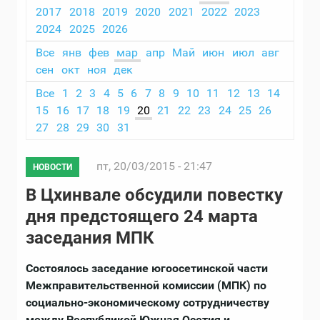
2017
2018
2019
2020
2021
2022
2023
2024
2025
2026
Все
янв
фев
мар
апр
Май
июн
июл
авг
сен
окт
ноя
дек
Все
1
2
3
4
5
6
7
8
9
10
11
12
13
14
15
16
17
18
19
20
21
22
23
24
25
26
27
28
29
30
31
пт, 20/03/2015 - 21:47
НОВОСТИ
В Цхинвале обсудили повестку
дня предстоящего 24 марта
заседания МПК
Состоялось заседание югоосетинской части
Межправительственной комиссии (МПК) по
социально-экономическому сотрудничеству
между Республикой Южная Осетия и