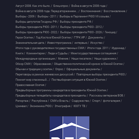
Август 2008. Как это было. /
Блиц-опрос /
Война в августе 2008 года /
Война в августе 2008 года. Перед вторжением... /
Воспоминания /
Восстановление /
Выборы - 2009 /
Выборы - 2011 /
Выборы в Парламент РЮО VII созыва /
Выборы депутатов Госдумы РФ /
Выборы президента РФ /
Выборы президента РЮО - 2011 /
Выборы президента РЮО - 2012 /
Выборы президента РЮО - 2022 /
Выборы президента РЮО - 2026 /
Геноцид /
Герои Осетии /
Год Коста в Южной Осетии /
ГТРК ИР /
Документы /
Знаменательная дата /
Инвестпрограмма /
интервью /
Искуство /
Итоги года с руководителями государственных СМИ /
Итоги года. 2011 /
Иудзинад /
Книги /
Комментарии /
Люди и Судьбы /
Межгосударственные соглашения /
Международные организации /
Мнение /
Наши писатели /
Наши художники /
Обзор СМИ /
Образование /
Общественно-политический кризис в Южной Осетии /
Обычаи и традиции у осетин /
Опрос /
Официальные документы /
Переговоры в рамках женевских дискуссий /
Повторные выборы президента РЮО /
Помнит мир спасенный... /
Поствыборная ситуация в Южной Осетии /
Православная Осетия /
Предвыборные программы кандидатов в президенты Южной Осетии /
Предвыборные теледебаты кандидатов в президенты /
Рассказы ветеранов ВОВ /
Репортаж /
Республика /
СМИ и Власть /
Содружество /
Спорт /
фотогалерея /
Цхинвал /
Экономика РЮО /
Этнография /
ЮОГУ ТВ /