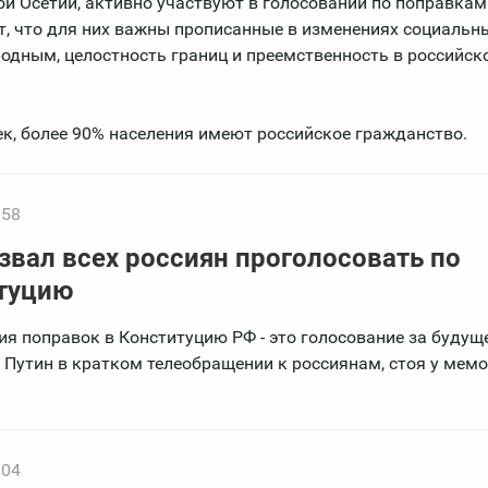
й Осетии, активно участвуют в голосовании по поправкам
т, что для них важны прописанные в изменениях социальн
родным, целостность границ и преемственность в российск
ек, более 90% населения имеют российское гражданство.
:58
звал всех россиян проголосовать по
туцию
ия поправок в Конституцию РФ - это голосование за будущ
 Путин в кратком телеобращении к россиянам, стоя у мем
:04