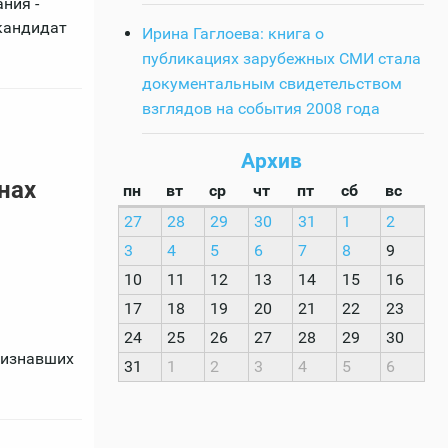
ния -
кандидат
Ирина Гаглоева: книга о
публикациях зарубежных СМИ стала
документальным свидетельством
взглядов на события 2008 года
Архив
нах
пн
вт
ср
чт
пт
сб
вс
27
28
29
30
31
1
2
3
4
5
6
7
8
9
10
11
12
13
14
15
16
17
18
19
20
21
22
23
24
25
26
27
28
29
30
ризнавших
31
1
2
3
4
5
6