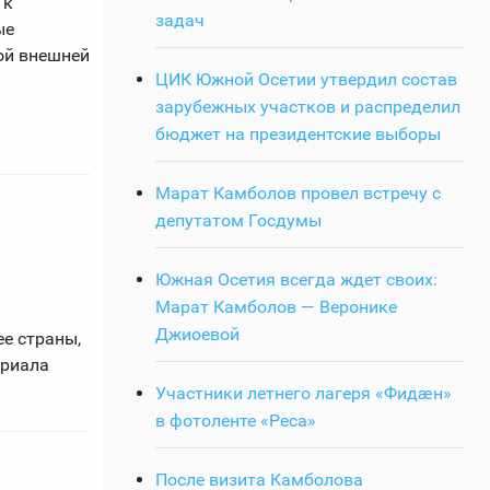
 к
задач
ые
ой внешней
ЦИК Южной Осетии утвердил состав
зарубежных участков и распределил
бюджет на президентские выборы
Марат Камболов провел встречу с
депутатом Госдумы
Южная Осетия всегда ждет своих:
Марат Камболов — Веронике
Джиоевой
ее страны,
ориала
Участники летнего лагеря «Фидӕн»
в фотоленте «Реса»
После визита Камболова