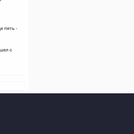
е пять -
шел с
я