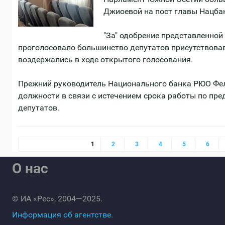
Джиоевой на пост главы Нацба
"За" одобрение представленно
проголосовало большинство депутатов присутствовавш
воздержались в ходе открытого голосования.
Прежний руководитель Национального банка РЮО Фели
должности в связи с истечением срока работы по пре
депутатов.
Страницы
1
2
3
4
5
6
О нас
© ИА «Рес», 2004—2025.
Информация об агентстве.