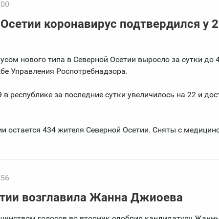
:00
 Осетии коронавирус подтвердился у 
сом нового типа в Северной Осетии выросло за сутки до 
жбе Управления Роспотребнадзора.
в республике за последние сутки увеличилось на 22 и дос
 остается 434 жителя Северной Осетии. Сняты с медицин
:56
тии возглавила Жанна Джиоева
шинством голосов во вторник одобрил кандидатуру Жанн