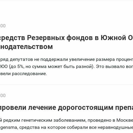
:00
средств Резервных фондов в Южной О
онодательством
 ряд депутатов не поддержали увеличение размера процен
ЮО (до 5%, но сумма может быть разной). Это вызвало во
овели расследование.
:00
провели лечение дорогостоящим преп
й редким генетическим заболеванием, проведено в Москве
gensma, средства на которое собирали все неравнодушны