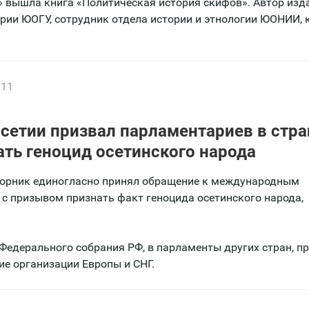
 вышла книга «Политическая история скифов». Автор изда
рии ЮОГУ, сотрудник отдела истории и этнологии ЮОНИИ, 
:11
етии призвал парламентариев в стра
ать геноцид осетинского народа
торник единогласно принял обращение к международным
 с призывом признать факт геноцида осетинского народа,
Федерального собрания РФ, в парламенты других стран, п
ие организации Европы и СНГ.