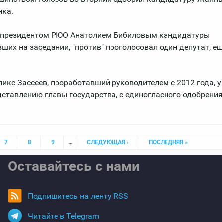
нка.
й президентом РЮО Анатолием Бибиловым кандидатуры
их на заседании, "против" проголосовал один депутат, ещ
кс Зассеев, проработавший руководителем с 2012 года, у
дставлению главы государства, с единогласного одобрени
7
8
9
…
СЛЕДУЮЩАЯ ›
ПОСЛЕДНЯЯ »
Оставайтесь с нами
Подпишитесь на ленту RSS
Читайте в Telegram