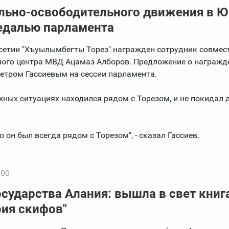
льно-освободительного движения в 
едалью парламента
етии "Хъуылымбегты Торез" награжден сотрудник совмес
ого центра МВД Ацамаз Алборов. Предложение о награжд
етром Гассиевым на сессии парламента.
жных ситуациях находился рядом с Торезом, и не покидал д
 он был всегда рядом с Торезом", - сказал Гассиев.
:00
сударства Алания: вышла в свет книг
рия скифов"