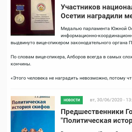
Участников национа
Осетии наградили м
Медалью парламента Южной Ос
информационно-координационн
выдвинуто вице-спикером законодательного органа П
По словам вице-спикера, Алборов всегда в самых сло
кончины.
«Этого человека не наградить невозможно, потому что
вт, 30/06/2020 - 13
НОВОСТИ
Предшественники Го
"Политическая исто