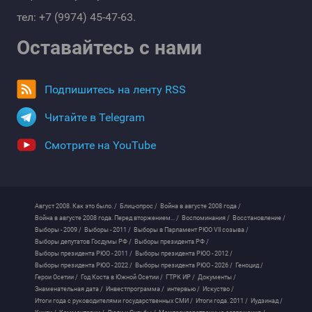
тел: +7 (9974) 45-47-63.
Оставайтесь с нами
Подпишитесь на ленту RSS
Читайте в Telegram
Смотрите на YouTube
Август 2008. Как это было. /
Блиц-опрос /
Война в августе 2008 года /
Война в августе 2008 года. Перед вторжением... /
Воспоминания /
Восстановление /
Выборы - 2009 /
Выборы - 2011 /
Выборы в Парламент РЮО VII созыва /
Выборы депутатов Госдумы РФ /
Выборы президента РФ /
Выборы президента РЮО - 2011 /
Выборы президента РЮО - 2012 /
Выборы президента РЮО - 2022 /
Выборы президента РЮО - 2026 /
Геноцид /
Герои Осетии /
Год Коста в Южной Осетии /
ГТРК ИР /
Документы /
Знаменательная дата /
Инвестпрограмма /
интервью /
Искуство /
Итоги года с руководителями государственных СМИ /
Итоги года. 2011 /
Иудзинад /