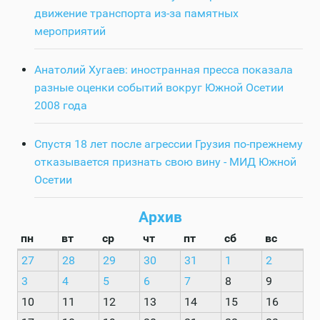
движение транспорта из-за памятных
мероприятий
Анатолий Хугаев: иностранная пресса показала
разные оценки событий вокруг Южной Осетии
2008 года
Спустя 18 лет после агрессии Грузия по-прежнему
отказывается признать свою вину - МИД Южной
Осетии
Архив
пн
вт
ср
чт
пт
сб
вс
27
28
29
30
31
1
2
3
4
5
6
7
8
9
10
11
12
13
14
15
16