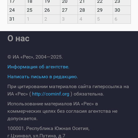
17
18
19
20
21
22
23
24
25
26
27
28
29
30
31
1
2
3
4
5
6
О нас
© ИА «Рес», 2004—2025.
Информация об агентстве.
Написать письмо в редакцию.
При цитировании материалов сайта гиперссылка на
ИА «Рес» (
http://cominf.org
) обязательна.
Использование материалов ИА «Рес» в
коммерческих целях без согласия агентства не
допускается.
100001, Республика Южная Осетия,
г.Цхинвал, ул.Путина, д.7