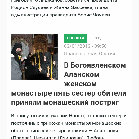
Родион Сиукаев и Жанна Зассеева, глава
администрации президента Борис Чочиев.
чт,
НОВОСТИ
03/01/2013 - 09:50
Православная Осетия
В Богоявленском
Аланском
женском
монастыре пять сестер обители
приняли монашеский постриг
В присутствии игумении Нонны, старших сестер и
постоянных прихожан монастыря монашеские
обеты принесли четыре инокини — Анастасия
(Плиева), Неонилла (Дзицоева), Любовь