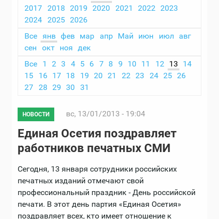
2017
2018
2019
2020
2021
2022
2023
2024
2025
2026
Все
янв
фев
мар
апр
Май
июн
июл
авг
сен
окт
ноя
дек
Все
1
2
3
4
5
6
7
8
9
10
11
12
13
14
15
16
17
18
19
20
21
22
23
24
25
26
27
28
29
30
31
вс, 13/01/2013 - 19:04
НОВОСТИ
Единая Осетия поздравляет
работников печатных СМИ
Сегодня, 13 января сотрудники российских
печатных изданий отмечают свой
профессиональный праздник - День российской
печати. В этот день партия «Единая Осетия»
поздравляет всех, кто имеет отношение к