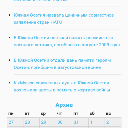
Южная Осетия назвала циничным совместное
заявление стран НАТО
В Южной Осетии почтили память российского
военного летчика, погибшего в августе 2008 года
В Южной Осетии отдали дань памяти героям
Осетии, погибшим в августовской войне
К «Музею сожженных душ» в Южной Осетии
возложили цветы в память о жертвах войны
Архив
пн
вт
ср
чт
пт
сб
вс
27
28
29
30
31
1
2