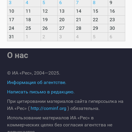
3
4
5
6
7
8
9
10
11
12
13
14
15
16
17
18
19
20
21
22
23
24
25
26
27
28
29
30
31
1
2
3
4
5
6
О нас
© ИА «Рес», 2004—2025.
Информация об агентстве.
Написать письмо в редакцию.
При цитировании материалов сайта гиперссылка на
ИА «Рес» (
http://cominf.org
) обязательна.
Использование материалов ИА «Рес» в
коммерческих целях без согласия агентства не
допускается.