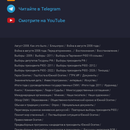
Читайте в Telegram
Смотрите на YouTube
Август 2008. Как это было. /
Блиц-опрос /
Война в августе 2008 года /
Война в августе 2008 года. Перед вторжением... /
Воспоминания /
Восстановление /
Выборы - 2009 /
Выборы - 2011 /
Выборы в Парламент РЮО VII созыва /
Выборы депутатов Госдумы РФ /
Выборы президента РФ /
Выборы президента РЮО - 2011 /
Выборы президента РЮО - 2012 /
Выборы президента РЮО - 2022 /
Выборы президента РЮО - 2026 /
Геноцид /
Герои Осетии /
Год Коста в Южной Осетии /
ГТРК ИР /
Документы /
Знаменательная дата /
Инвестпрограмма /
интервью /
Искуство /
Итоги года с руководителями государственных СМИ /
Итоги года. 2011 /
Иудзинад /
Книги /
Комментарии /
Люди и Судьбы /
Межгосударственные соглашения /
Международные организации /
Мнение /
Наши писатели /
Наши художники /
Обзор СМИ /
Образование /
Общественно-политический кризис в Южной Осетии /
Обычаи и традиции у осетин /
Опрос /
Официальные документы /
Переговоры в рамках женевских дискуссий /
Повторные выборы президента РЮО /
Помнит мир спасенный... /
Поствыборная ситуация в Южной Осетии /
Православная Осетия /
Предвыборные программы кандидатов в президенты Южной Осетии /
Предвыборные теледебаты кандидатов в президенты /
Рассказы ветеранов ВОВ /