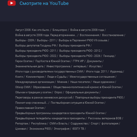
Смотрите на YouTube
Август 2008. Как это было. /
Блиц-опрос /
Война в августе 2008 года /
Война в августе 2008 года. Перед вторжением... /
Воспоминания /
Восстановление /
Выборы - 2009 /
Выборы - 2011 /
Выборы в Парламент РЮО VII созыва /
Выборы депутатов Госдумы РФ /
Выборы президента РФ /
Выборы президента РЮО - 2011 /
Выборы президента РЮО - 2012 /
Выборы президента РЮО - 2022 /
Выборы президента РЮО - 2026 /
Геноцид /
Герои Осетии /
Год Коста в Южной Осетии /
ГТРК ИР /
Документы /
Знаменательная дата /
Инвестпрограмма /
интервью /
Искуство /
Итоги года с руководителями государственных СМИ /
Итоги года. 2011 /
Иудзинад /
Книги /
Комментарии /
Люди и Судьбы /
Межгосударственные соглашения /
Международные организации /
Мнение /
Наши писатели /
Наши художники /
Обзор СМИ /
Образование /
Общественно-политический кризис в Южной Осетии /
Обычаи и традиции у осетин /
Опрос /
Официальные документы /
Переговоры в рамках женевских дискуссий /
Повторные выборы президента РЮО /
Помнит мир спасенный... /
Поствыборная ситуация в Южной Осетии /
Православная Осетия /
Предвыборные программы кандидатов в президенты Южной Осетии /
Предвыборные теледебаты кандидатов в президенты /
Рассказы ветеранов ВОВ /
Репортаж /
Республика /
СМИ и Власть /
Содружество /
Спорт /
фотогалерея /
Цхинвал /
Экономика РЮО /
Этнография /
ЮОГУ ТВ /