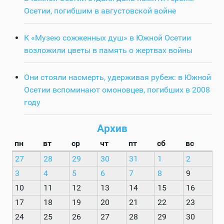
Осетии, погибшим в августовской войне
К «Музею сожженных душ» в Южной Осетии
возложили цветы в память о жертвах войны
Они стояли насмерть, удерживая рубеж: в Южной
Осетии вспоминают омоновцев, погибших в 2008
году
Архив
пн
вт
ср
чт
пт
сб
вс
27
28
29
30
31
1
2
3
4
5
6
7
8
9
10
11
12
13
14
15
16
17
18
19
20
21
22
23
24
25
26
27
28
29
30