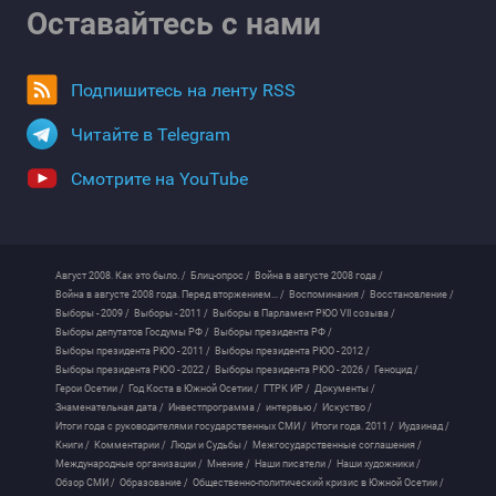
Оставайтесь с нами
Подпишитесь на ленту RSS
Читайте в Telegram
Смотрите на YouTube
Август 2008. Как это было. /
Блиц-опрос /
Война в августе 2008 года /
Война в августе 2008 года. Перед вторжением... /
Воспоминания /
Восстановление /
Выборы - 2009 /
Выборы - 2011 /
Выборы в Парламент РЮО VII созыва /
Выборы депутатов Госдумы РФ /
Выборы президента РФ /
Выборы президента РЮО - 2011 /
Выборы президента РЮО - 2012 /
Выборы президента РЮО - 2022 /
Выборы президента РЮО - 2026 /
Геноцид /
Герои Осетии /
Год Коста в Южной Осетии /
ГТРК ИР /
Документы /
Знаменательная дата /
Инвестпрограмма /
интервью /
Искуство /
Итоги года с руководителями государственных СМИ /
Итоги года. 2011 /
Иудзинад /
Книги /
Комментарии /
Люди и Судьбы /
Межгосударственные соглашения /
Международные организации /
Мнение /
Наши писатели /
Наши художники /
Обзор СМИ /
Образование /
Общественно-политический кризис в Южной Осетии /