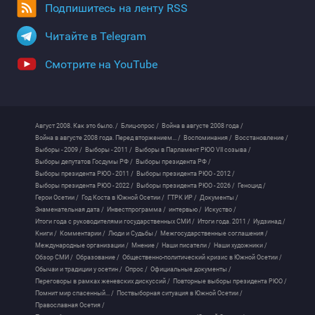
Подпишитесь на ленту RSS
Читайте в Telegram
Смотрите на YouTube
Август 2008. Как это было. /
Блиц-опрос /
Война в августе 2008 года /
Война в августе 2008 года. Перед вторжением... /
Воспоминания /
Восстановление /
Выборы - 2009 /
Выборы - 2011 /
Выборы в Парламент РЮО VII созыва /
Выборы депутатов Госдумы РФ /
Выборы президента РФ /
Выборы президента РЮО - 2011 /
Выборы президента РЮО - 2012 /
Выборы президента РЮО - 2022 /
Выборы президента РЮО - 2026 /
Геноцид /
Герои Осетии /
Год Коста в Южной Осетии /
ГТРК ИР /
Документы /
Знаменательная дата /
Инвестпрограмма /
интервью /
Искуство /
Итоги года с руководителями государственных СМИ /
Итоги года. 2011 /
Иудзинад /
Книги /
Комментарии /
Люди и Судьбы /
Межгосударственные соглашения /
Международные организации /
Мнение /
Наши писатели /
Наши художники /
Обзор СМИ /
Образование /
Общественно-политический кризис в Южной Осетии /
Обычаи и традиции у осетин /
Опрос /
Официальные документы /
Переговоры в рамках женевских дискуссий /
Повторные выборы президента РЮО /
Помнит мир спасенный... /
Поствыборная ситуация в Южной Осетии /
Православная Осетия /