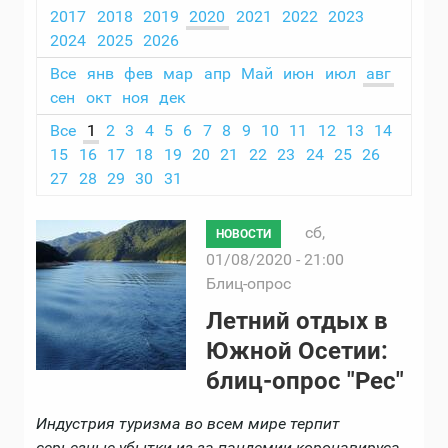
2017
2018
2019
2020
2021
2022
2023
2024
2025
2026
Все
янв
фев
мар
апр
Май
июн
июл
авг
сен
окт
ноя
дек
Все
1
2
3
4
5
6
7
8
9
10
11
12
13
14
15
16
17
18
19
20
21
22
23
24
25
26
27
28
29
30
31
сб,
НОВОСТИ
01/08/2020 - 21:00
Блиц-опрос
Летний отдых в
Южной Осетии:
блиц-опрос "Рес"
Индустрия туризма во всем мире терпит
серьезные убытки из-за пандемии коронавируса.