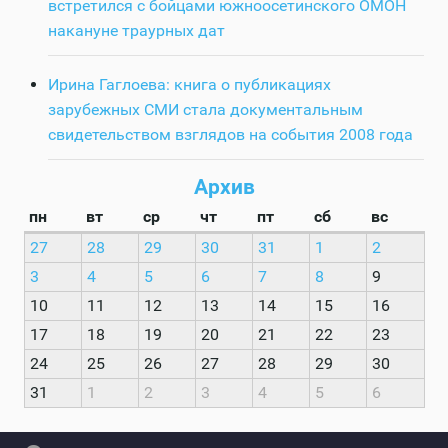
встретился с бойцами южноосетинского ОМОН
накануне траурных дат
Ирина Гаглоева: книга о публикациях
зарубежных СМИ стала документальным
свидетельством взглядов на события 2008 года
Архив
пн
вт
ср
чт
пт
сб
вс
27
28
29
30
31
1
2
3
4
5
6
7
8
9
10
11
12
13
14
15
16
17
18
19
20
21
22
23
24
25
26
27
28
29
30
31
1
2
3
4
5
6