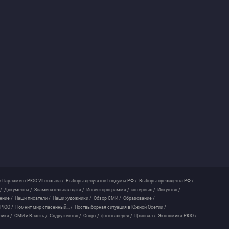
 Парламент РЮО VII созыва /
Выборы депутатов Госдумы РФ /
Выборы президента РФ /
/
Документы /
Знаменательная дата /
Инвестпрограмма /
интервью /
Искуство /
ение /
Наши писатели /
Наши художники /
Обзор СМИ /
Образование /
 РЮО /
Помнит мир спасенный... /
Поствыборная ситуация в Южной Осетии /
лика /
СМИ и Власть /
Содружество /
Спорт /
фотогалерея /
Цхинвал /
Экономика РЮО /