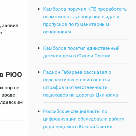
Камболов поручил КГБ проработать
возможность упрощения выдачи
пропусков по гуманитарным
, заявил
основаниям
о
Камболов посетил единственный
детский дом в Южной Осетии
Радион Габараев рассказал о
ив РЮО
перспективах онлайн-оплаты
штрафов и ответственности
х пор не
 вводе
пешеходов на дорогах Цхинвала
олдавским
Российские специалисты по
цифровизации обследовали работу
ряда ведомств Южной Осетии