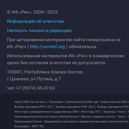
© ИА «Рес», 2004—2025.
Информация об агентстве.
Написать письмо в редакцию.
При цитировании материалов сайта гиперссылка на
ИА «Рес» (
http://cominf.org
) обязательна.
Использование материалов ИА «Рес» в коммерческих
целях без согласия агентства не допускается.
100001, Республика Южная Осетия,
г.Цхинвал, ул.Путина, д.7
тел: +7 (9974) 45-47-63.
Август 2008. Как это было. /
Блиц-опрос /
Война в августе 2008 года /
Война в августе 2008 г
Выборы президента РЮО - 2011 /
Выборы президента РЮО - 2012 /
Выборы президента РЮО -
Итоги года с руководителями государственных СМИ /
Итоги года. 2011 /
Иудзинад /
Книги /
Общественно-политический кризис в Южной Осетии /
Обычаи и традиции у осетин /
Опрос /
Православная Осетия /
Предвыборные программы кандидатов в президенты Южной Осетии 
Этнография /
ЮОГУ ТВ /