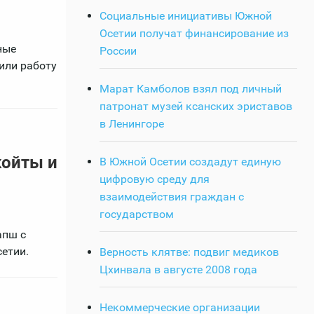
Социальные инициативы Южной
Осетии получат финансирование из
ные
России
или работу
Марат Камболов взял под личный
патронат музей ксанских эриставов
в Ленингоре
койты и
В Южной Осетии создадут единую
цифровую среду для
взаимодействия граждан с
государством
апш с
етии.
Верность клятве: подвиг медиков
Цхинвала в августе 2008 года
Некоммерческие организации