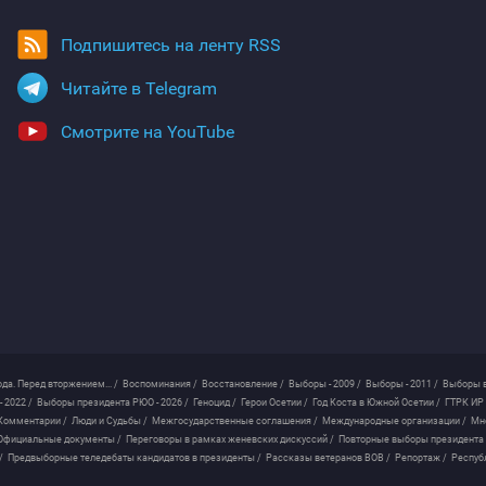
Подпишитесь на ленту RSS
Читайте в Telegram
Смотрите на YouTube
ода. Перед вторжением... /
Воспоминания /
Восстановление /
Выборы - 2009 /
Выборы - 2011 /
Выборы в
 2022 /
Выборы президента РЮО - 2026 /
Геноцид /
Герои Осетии /
Год Коста в Южной Осетии /
ГТРК ИР 
Комментарии /
Люди и Судьбы /
Межгосударственные соглашения /
Международные организации /
Мн
Официальные документы /
Переговоры в рамках женевских дискуссий /
Повторные выборы президента
/
Предвыборные теледебаты кандидатов в президенты /
Рассказы ветеранов ВОВ /
Репортаж /
Респуб