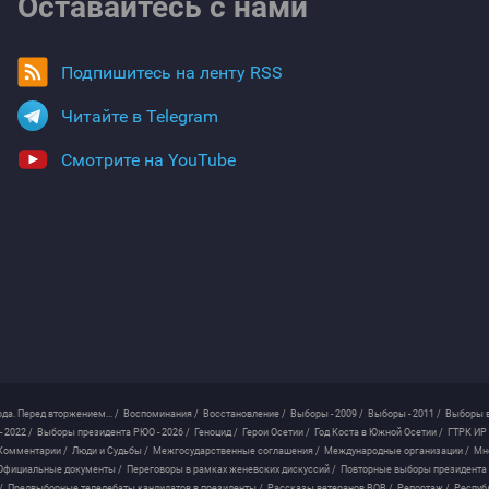
Оставайтесь с нами
Подпишитесь на ленту RSS
Читайте в Telegram
Смотрите на YouTube
ода. Перед вторжением... /
Воспоминания /
Восстановление /
Выборы - 2009 /
Выборы - 2011 /
Выборы в
 2022 /
Выборы президента РЮО - 2026 /
Геноцид /
Герои Осетии /
Год Коста в Южной Осетии /
ГТРК ИР 
Комментарии /
Люди и Судьбы /
Межгосударственные соглашения /
Международные организации /
Мн
Официальные документы /
Переговоры в рамках женевских дискуссий /
Повторные выборы президента
/
Предвыборные теледебаты кандидатов в президенты /
Рассказы ветеранов ВОВ /
Репортаж /
Респуб