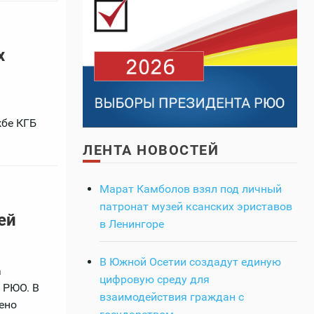
х
жбе КГБ
ЛЕНТА НОВОСТЕЙ
Марат Камболов взял под личный
патронат музей ксанских эриставов
ей
в Ленингоре
В Южной Осетии создадут единую
а
цифровую среду для
 РЮО. В
взаимодействия граждан с
ено