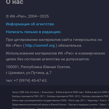
О нас
© ИА «Рес», 2004—2025.
Информация об агентстве.
Написать письмо в редакцию.
При цитировании материалов сайта гиперссылка на
ИА «Рес» (
http://cominf.org
) обязательна.
Использование материалов ИА «Рес» в коммерческих
целях без согласия агентства не допускается.
100001, Республика Южная Осетия,
г.Цхинвал, ул.Путина, д.7
тел: +7 (9974) 45-47-63.
Август 2008. Как это было. /
Блиц-опрос /
Война в августе 2008 года /
Война в августе 2008 г
Выборы президента РЮО - 2011 /
Выборы президента РЮО - 2012 /
Выборы президента РЮО -
Итоги года с руководителями государственных СМИ /
Итоги года. 2011 /
Иудзинад /
Книги /
Общественно-политический кризис в Южной Осетии /
Обычаи и традиции у осетин /
Опрос /
Православная Осетия /
Предвыборные программы кандидатов в президенты Южной Осетии 