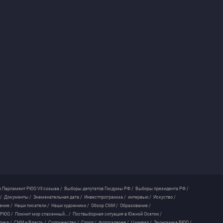
 Парламент РЮО VII созыва /
Выборы депутатов Госдумы РФ /
Выборы президента РФ /
/
Документы /
Знаменательная дата /
Инвестпрограмма /
интервью /
Искуство /
ение /
Наши писатели /
Наши художники /
Обзор СМИ /
Образование /
 РЮО /
Помнит мир спасенный... /
Поствыборная ситуация в Южной Осетии /
лика /
СМИ и Власть /
Содружество /
Спорт /
фотогалерея /
Цхинвал /
Экономика РЮО /