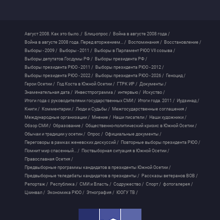
Август 2008. Как это было. /
Блиц-опрос /
Война в августе 2008 года /
Война в августе 2008 года. Перед вторжением... /
Воспоминания /
Восстановление /
Выборы - 2009 /
Выборы - 2011 /
Выборы в Парламент РЮО VII созыва /
Выборы депутатов Госдумы РФ /
Выборы президента РФ /
Выборы президента РЮО - 2011 /
Выборы президента РЮО - 2012 /
Выборы президента РЮО - 2022 /
Выборы президента РЮО - 2026 /
Геноцид /
Герои Осетии /
Год Коста в Южной Осетии /
ГТРК ИР /
Документы /
Знаменательная дата /
Инвестпрограмма /
интервью /
Искуство /
Итоги года с руководителями государственных СМИ /
Итоги года. 2011 /
Иудзинад /
Книги /
Комментарии /
Люди и Судьбы /
Межгосударственные соглашения /
Международные организации /
Мнение /
Наши писатели /
Наши художники /
Обзор СМИ /
Образование /
Общественно-политический кризис в Южной Осетии /
Обычаи и традиции у осетин /
Опрос /
Официальные документы /
Переговоры в рамках женевских дискуссий /
Повторные выборы президента РЮО /
Помнит мир спасенный... /
Поствыборная ситуация в Южной Осетии /
Православная Осетия /
Предвыборные программы кандидатов в президенты Южной Осетии /
Предвыборные теледебаты кандидатов в президенты /
Рассказы ветеранов ВОВ /
Репортаж /
Республика /
СМИ и Власть /
Содружество /
Спорт /
фотогалерея /
Цхинвал /
Экономика РЮО /
Этнография /
ЮОГУ ТВ /