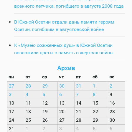
военного летчика, погибшего в августе 2008 года
В Южной Осетии отдали дань памяти героям
Осетии, погибшим в августовской войне
К «Музею сожженных душ» в Южной Осетии
возложили цветы в память о жертвах войны
Архив
пн
вт
ср
чт
пт
сб
вс
27
28
29
30
31
1
2
3
4
5
6
7
8
9
10
11
12
13
14
15
16
17
18
19
20
21
22
23
24
25
26
27
28
29
30
31
1
2
3
4
5
6