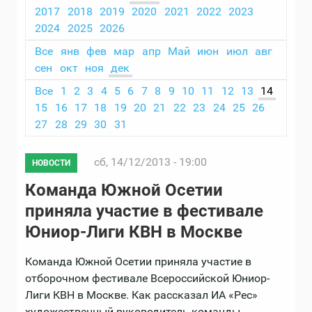
2017
2018
2019
2020
2021
2022
2023
2024
2025
2026
Все
янв
фев
мар
апр
Май
июн
июл
авг
сен
окт
ноя
дек
Все
1
2
3
4
5
6
7
8
9
10
11
12
13
14
15
16
17
18
19
20
21
22
23
24
25
26
27
28
29
30
31
сб, 14/12/2013 - 19:00
НОВОСТИ
Команда Южной Осетии
приняла участие в фестивале
Юниор-Лиги КВН в Москве
Команда Южной Осетии приняла участие в
отборочном фестивале Всероссийской Юниор-
Лиги КВН в Москве. Как рассказал ИА «Рес»
художественный руководитель команды,