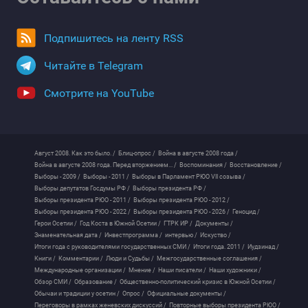
Подпишитесь на ленту RSS
Читайте в Telegram
Смотрите на YouTube
Август 2008. Как это было. /
Блиц-опрос /
Война в августе 2008 года /
Война в августе 2008 года. Перед вторжением... /
Воспоминания /
Восстановление /
Выборы - 2009 /
Выборы - 2011 /
Выборы в Парламент РЮО VII созыва /
Выборы депутатов Госдумы РФ /
Выборы президента РФ /
Выборы президента РЮО - 2011 /
Выборы президента РЮО - 2012 /
Выборы президента РЮО - 2022 /
Выборы президента РЮО - 2026 /
Геноцид /
Герои Осетии /
Год Коста в Южной Осетии /
ГТРК ИР /
Документы /
Знаменательная дата /
Инвестпрограмма /
интервью /
Искуство /
Итоги года с руководителями государственных СМИ /
Итоги года. 2011 /
Иудзинад /
Книги /
Комментарии /
Люди и Судьбы /
Межгосударственные соглашения /
Международные организации /
Мнение /
Наши писатели /
Наши художники /
Обзор СМИ /
Образование /
Общественно-политический кризис в Южной Осетии /
Обычаи и традиции у осетин /
Опрос /
Официальные документы /
Переговоры в рамках женевских дискуссий /
Повторные выборы президента РЮО /