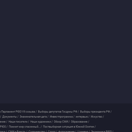
 Парламент РЮО VII созыва /
Выборы депутатов Госдумы РФ /
Выборы президента РФ /
/
Документы /
Знаменательная дата /
Инвестпрограмма /
интервью /
Искуство /
ение /
Наши писатели /
Наши художники /
Обзор СМИ /
Образование /
 РЮО /
Помнит мир спасенный... /
Поствыборная ситуация в Южной Осетии /
лика /
СМИ и Власть /
Содружество /
Спорт /
фотогалерея /
Цхинвал /
Экономика РЮО /