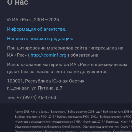
О нас
© ИА «Рес», 2004—2025.
Информация об агентстве.
Написать письмо в редакцию.
При цитировании материалов сайта гиперссылка на
ИА «Рес» (
http://cominf.org
) обязательна.
Использование материалов ИА «Рес» в коммерческих
целях без согласия агентства не допускается.
100001, Республика Южная Осетия,
г.Цхинвал, ул.Путина, д.7
тел: +7 (9974) 45-47-63.
Август 2008. Как это было. /
Блиц-опрос /
Война в августе 2008 года /
Война в августе 2008 г
Выборы президента РЮО - 2011 /
Выборы президента РЮО - 2012 /
Выборы президента РЮО -
Итоги года с руководителями государственных СМИ /
Итоги года. 2011 /
Иудзинад /
Книги /
Общественно-политический кризис в Южной Осетии /
Обычаи и традиции у осетин /
Опрос /
Православная Осетия /
Предвыборные программы кандидатов в президенты Южной Осетии 