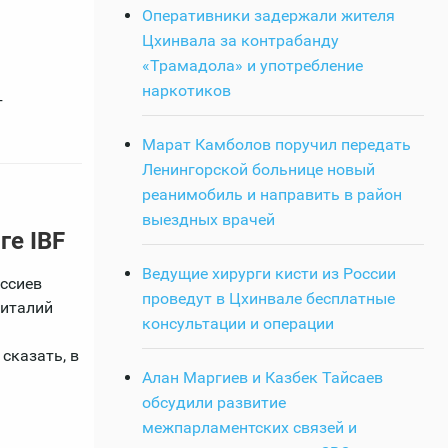
Оперативники задержали жителя
Цхинвала за контрабанду
«Трамадола» и употребление
наркотиков
т
Марат Камболов поручил передать
Ленингорской больнице новый
реанимобиль и направить в район
выездных врачей
ге IBF
Ведущие хирурги кисти из России
ассиев
проведут в Цхинвале бесплатные
Виталий
консультации и операции
сказать, в
Алан Маргиев и Казбек Тайсаев
обсудили развитие
межпарламентских связей и