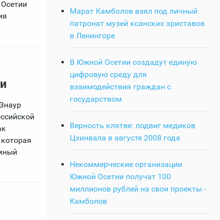
 Осетии
Марат Камболов взял под личный
ия
патронат музей ксанских эриставов
в Ленингоре
В Южной Осетии создадут единую
цифровую среду для
ии
взаимодействия граждан с
государством
Знаур
оссийской
Верность клятве: подвиг медиков
ак
Цхинвала в августе 2008 года
 которая
имный
Некоммерческие организации
Южной Осетии получат 100
миллионов рублей на свои проекты -
Камболов