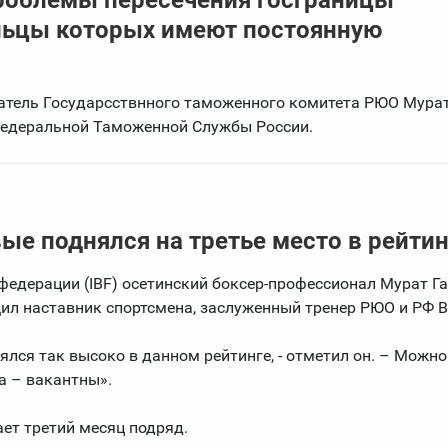
льцы которых имеют постоянную
атель Государсствнного таможенного комитета РЮО Мура
Федеральной Таможенной Службы России.
ые поднялся на третье место в рейтин
едерации (IBF) осетинский боксер-профессионал Мурат Г
щил наставник спортсмена, заслуженный тренер РЮО и РФ 
лся так высоко в данном рейтинге, - отметил он. – Можно 
а – вакантны».
ает третий месяц подряд.