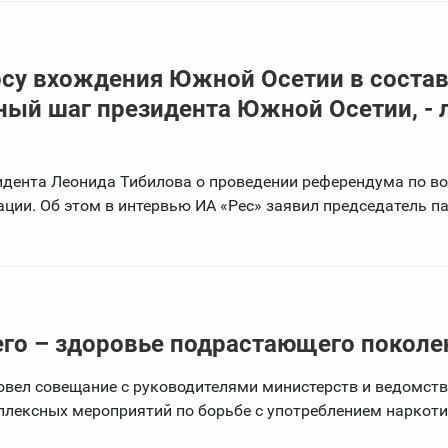
су вхождения Южной Осетии в соста
ный шаг президента Южной Осетии, - 
идента Леонида Тибилова о проведении референдума по в
ции. Об этом в интервью ИА «Рес» заявил председатель п
го – здоровье подрастающего поколе
вел совещание с руководителями министерств и ведомств
плексных мероприятий по борьбе с употреблением наркот