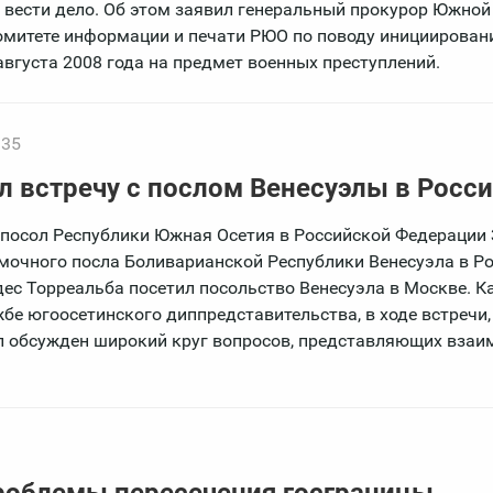
 вести дело. Об этом заявил генеральный прокурор Южной
омитете информации и печати РЮО по поводу инициирован
вгуста 2008 года на предмет военных преступлений.
:35
л встречу с послом Венесуэлы в Росс
осол Республики Южная Осетия в Российской Федерации 
мочного посла Боливарианской Республики Венесуэла в Р
ес Торреальба посетил посольство Венесуэла в Москве. К
жбе югоосетинского диппредставительства, в ходе встречи,
л обсужден широкий круг вопросов, представляющих вза
роблемы пересечения госграницы