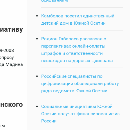
основаниям
Камболов посетил единственный
детский дом в Южной Осетии
иативу
Радион Габараев рассказал о
перспективах онлайн-оплаты
9-2008
штрафов и ответственности
опросу
пешеходов на дорогах Цхинвала
нда Мадина
Российские специалисты по
цифровизации обследовали работу
ряда ведомств Южной Осетии
нского
Социальные инициативы Южной
Осетии получат финансирование из
России
ым