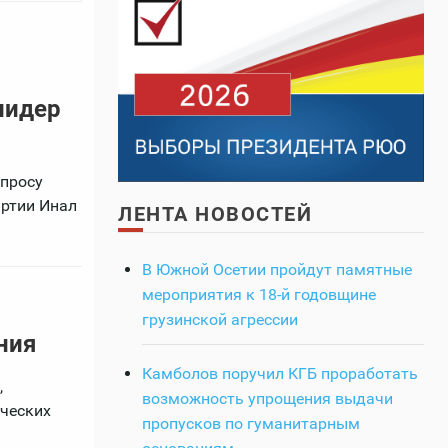
в
лидер
опросу
артии Инал
ЛЕНТА НОВОСТЕЙ
В Южной Осетии пройдут памятные
мероприятия к 18-й годовщине
грузинской агрессии
ния
Камболов поручил КГБ проработать
,
возможность упрощения выдачи
ических
пропусков по гуманитарным