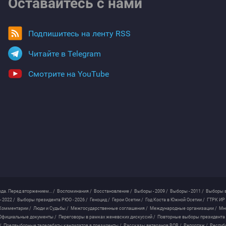
Оставайтесь с нами
Подпишитесь на ленту RSS
Читайте в Telegram
Смотрите на YouTube
ода. Перед вторжением... /
Воспоминания /
Восстановление /
Выборы - 2009 /
Выборы - 2011 /
Выборы в
 2022 /
Выборы президента РЮО - 2026 /
Геноцид /
Герои Осетии /
Год Коста в Южной Осетии /
ГТРК ИР 
Комментарии /
Люди и Судьбы /
Межгосударственные соглашения /
Международные организации /
Мн
Официальные документы /
Переговоры в рамках женевских дискуссий /
Повторные выборы президента
/
Предвыборные теледебаты кандидатов в президенты /
Рассказы ветеранов ВОВ /
Репортаж /
Респуб