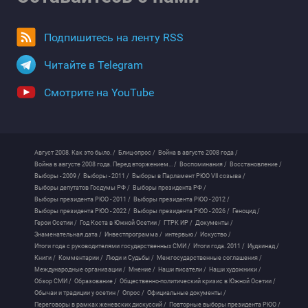
Подпишитесь на ленту RSS
Читайте в Telegram
Смотрите на YouTube
Август 2008. Как это было. /
Блиц-опрос /
Война в августе 2008 года /
Война в августе 2008 года. Перед вторжением... /
Воспоминания /
Восстановление /
Выборы - 2009 /
Выборы - 2011 /
Выборы в Парламент РЮО VII созыва /
Выборы депутатов Госдумы РФ /
Выборы президента РФ /
Выборы президента РЮО - 2011 /
Выборы президента РЮО - 2012 /
Выборы президента РЮО - 2022 /
Выборы президента РЮО - 2026 /
Геноцид /
Герои Осетии /
Год Коста в Южной Осетии /
ГТРК ИР /
Документы /
Знаменательная дата /
Инвестпрограмма /
интервью /
Искуство /
Итоги года с руководителями государственных СМИ /
Итоги года. 2011 /
Иудзинад /
Книги /
Комментарии /
Люди и Судьбы /
Межгосударственные соглашения /
Международные организации /
Мнение /
Наши писатели /
Наши художники /
Обзор СМИ /
Образование /
Общественно-политический кризис в Южной Осетии /
Обычаи и традиции у осетин /
Опрос /
Официальные документы /
Переговоры в рамках женевских дискуссий /
Повторные выборы президента РЮО /