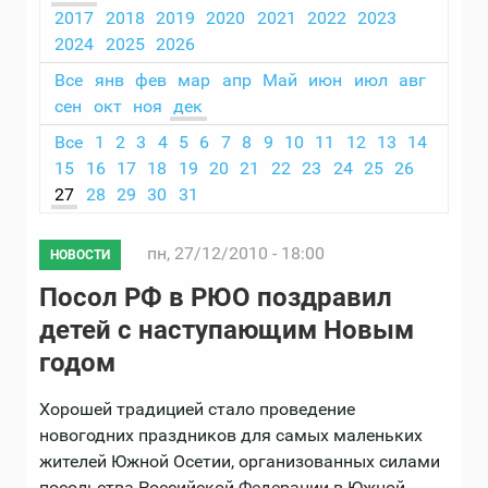
2017
2018
2019
2020
2021
2022
2023
2024
2025
2026
Все
янв
фев
мар
апр
Май
июн
июл
авг
сен
окт
ноя
дек
Все
1
2
3
4
5
6
7
8
9
10
11
12
13
14
15
16
17
18
19
20
21
22
23
24
25
26
27
28
29
30
31
пн, 27/12/2010 - 18:00
НОВОСТИ
Посол РФ в РЮО поздравил
детей с наступающим Новым
годом
Хорошей традицией стало проведение
новогодних праздников для самых маленьких
жителей Южной Осетии, организованных силами
посольства Российской Федерации в Южной