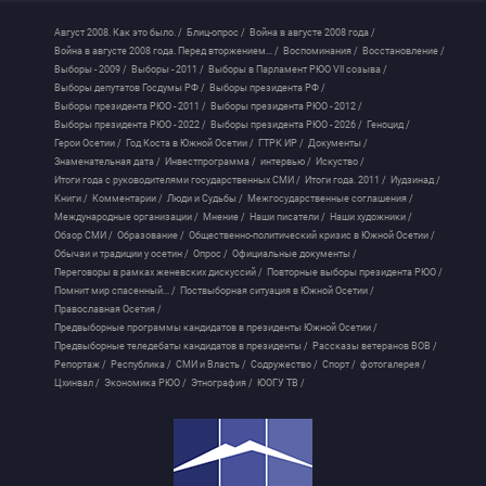
Август 2008. Как это было. /
Блиц-опрос /
Война в августе 2008 года /
Война в августе 2008 года. Перед вторжением... /
Воспоминания /
Восстановление /
Выборы - 2009 /
Выборы - 2011 /
Выборы в Парламент РЮО VII созыва /
Выборы депутатов Госдумы РФ /
Выборы президента РФ /
Выборы президента РЮО - 2011 /
Выборы президента РЮО - 2012 /
Выборы президента РЮО - 2022 /
Выборы президента РЮО - 2026 /
Геноцид /
Герои Осетии /
Год Коста в Южной Осетии /
ГТРК ИР /
Документы /
Знаменательная дата /
Инвестпрограмма /
интервью /
Искуство /
Итоги года с руководителями государственных СМИ /
Итоги года. 2011 /
Иудзинад /
Книги /
Комментарии /
Люди и Судьбы /
Межгосударственные соглашения /
Международные организации /
Мнение /
Наши писатели /
Наши художники /
Обзор СМИ /
Образование /
Общественно-политический кризис в Южной Осетии /
Обычаи и традиции у осетин /
Опрос /
Официальные документы /
Переговоры в рамках женевских дискуссий /
Повторные выборы президента РЮО /
Помнит мир спасенный... /
Поствыборная ситуация в Южной Осетии /
Православная Осетия /
Предвыборные программы кандидатов в президенты Южной Осетии /
Предвыборные теледебаты кандидатов в президенты /
Рассказы ветеранов ВОВ /
Репортаж /
Республика /
СМИ и Власть /
Содружество /
Спорт /
фотогалерея /
Цхинвал /
Экономика РЮО /
Этнография /
ЮОГУ ТВ /