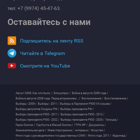
тел: +7 (9974) 45-47-63.
Оставайтесь с нами
Подпишитесь на ленту RSS
Читайте в Telegram
Смотрите на YouTube
Август 2008. Как это было. /
Блиц-опрос /
Война в августе 2008 года /
Война в августе 2008 года. Перед вторжением... /
Воспоминания /
Восстановление /
Выборы - 2009 /
Выборы - 2011 /
Выборы в Парламент РЮО VII созыва /
Выборы депутатов Госдумы РФ /
Выборы президента РФ /
Выборы президента РЮО - 2011 /
Выборы президента РЮО - 2012 /
Выборы президента РЮО - 2022 /
Выборы президента РЮО - 2026 /
Геноцид /
Герои Осетии /
Год Коста в Южной Осетии /
ГТРК ИР /
Документы /
Знаменательная дата /
Инвестпрограмма /
интервью /
Искуство /
Итоги года с руководителями государственных СМИ /
Итоги года. 2011 /
Иудзинад /