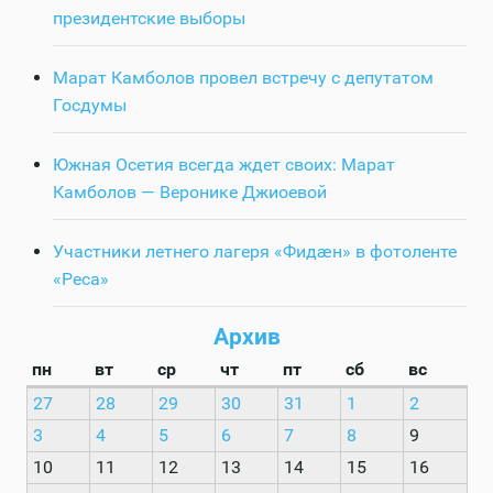
президентские выборы
Марат Камболов провел встречу с депутатом
Госдумы
Южная Осетия всегда ждет своих: Марат
Камболов — Веронике Джиоевой
Участники летнего лагеря «Фидӕн» в фотоленте
«Реса»
Архив
пн
вт
ср
чт
пт
сб
вс
27
28
29
30
31
1
2
3
4
5
6
7
8
9
10
11
12
13
14
15
16