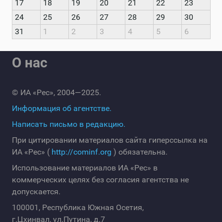
17
18
19
20
21
22
23
24
25
26
27
28
29
30
31
1
2
3
4
5
6
О нас
© ИА «Рес», 2004—2025.
Информация об агентстве.
Написать письмо в редакцию.
При цитировании материалов сайта гиперссылка на
ИА «Рес» (
http://cominf.org
) обязательна.
Использование материалов ИА «Рес» в
коммерческих целях без согласия агентства не
допускается.
100001, Республика Южная Осетия,
г.Цхинвал, ул.Путина, д.7