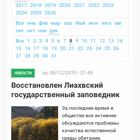
2017
2018
2019
2020
2021
2022
2023
2024
2025
2026
Все
янв
фев
мар
апр
Май
июн
июл
авг
сен
окт
ноя
дек
Все
1
2
3
4
5
6
7
8
9
10
11
12
13
14
15
16
17
18
19
20
21
22
23
24
25
26
27
28
29
30
31
ср, 08/12/2010 - 21:45
НОВОСТИ
Восстановлен Лиахвский
государственный заповедник
За последнее время в
обществе все активнее
обсуждаются проблемы
качества естественной
среды обитания,