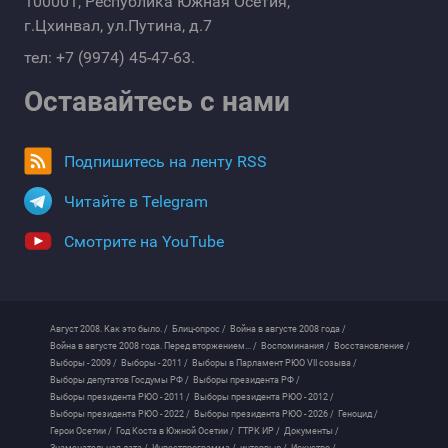
100001, Республика Южная Осетия,
г.Цхинвал, ул.Путина, д.7
тел: +7 (9974) 45-47-63.
Оставайтесь с нами
Подпишитесь на ленту RSS
Читайте в Telegram
Смотрите на YouTube
Август 2008. Как это было. /
Блиц-опрос /
Война в августе 2008 года /
Война в августе 2008 года. Перед вторжением... /
Воспоминания /
Восстановление /
Выборы - 2009 /
Выборы - 2011 /
Выборы в Парламент РЮО VII созыва /
Выборы депутатов Госдумы РФ /
Выборы президента РФ /
Выборы президента РЮО - 2011 /
Выборы президента РЮО - 2012 /
Выборы президента РЮО - 2022 /
Выборы президента РЮО - 2026 /
Геноцид /
Герои Осетии /
Год Коста в Южной Осетии /
ГТРК ИР /
Документы /