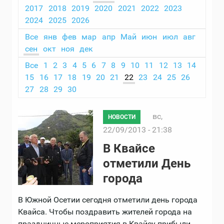
2017
2018
2019
2020
2021
2022
2023
2024
2025
2026
Все
янв
фев
мар
апр
Май
июн
июл
авг
сен
окт
ноя
дек
Все
1
2
3
4
5
6
7
8
9
10
11
12
13
14
15
16
17
18
19
20
21
22
23
24
25
26
27
28
29
30
вс,
НОВОСТИ
22/09/2013 - 21:38
В Квайсе
отметили День
города
В Южной Осетии сегодня отметили день города
Квайса. Чтобы поздравить жителей города на
праздничные мероприятия в Квайсу прибыли