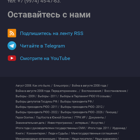
тел: +7 (9974) 45-47-63.
Оставайтесь с нами
Подпишитесь на ленту RSS
Читайте в Telegram
Смотрите на YouTube
Август 2008. Как это было. /
Блиц-опрос /
Война в августе 2008 года /
Война в августе 2008 года. Перед вторжением... /
Воспоминания /
Восстановление /
Выборы - 2009 /
Выборы - 2011 /
Выборы в Парламент РЮО VII созыва /
Выборы депутатов Госдумы РФ /
Выборы президента РФ /
Выборы президента РЮО - 2011 /
Выборы президента РЮО - 2012 /
Выборы президента РЮО - 2022 /
Выборы президента РЮО - 2026 /
Геноцид /
Герои Осетии /
Год Коста в Южной Осетии /
ГТРК ИР /
Документы /
Знаменательная дата /
Инвестпрограмма /
интервью /
Искуство /
Итоги года с руководителями государственных СМИ /
Итоги года. 2011 /
Иудзинад /
Книги /
Комментарии /
Люди и Судьбы /
Межгосударственные соглашения /
Международные организации /
Мнение /
Наши писатели /
Наши художники /