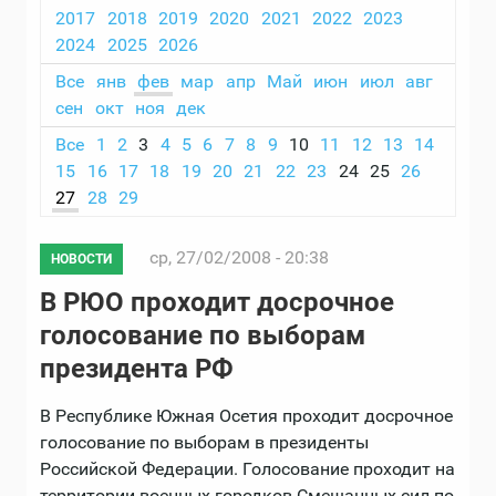
2017
2018
2019
2020
2021
2022
2023
2024
2025
2026
Все
янв
фев
мар
апр
Май
июн
июл
авг
сен
окт
ноя
дек
Все
1
2
3
4
5
6
7
8
9
10
11
12
13
14
15
16
17
18
19
20
21
22
23
24
25
26
27
28
29
ср, 27/02/2008 - 20:38
НОВОСТИ
В РЮО проходит досрочное
голосование по выборам
президента РФ
В Республике Южная Осетия проходит досрочное
голосование по выборам в президенты
Российской Федерации. Голосование проходит на
территории военных городков Смешанных сил по