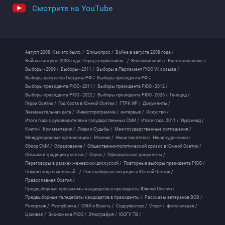
Смотрите на YouTube
Август 2008. Как это было. /
Блиц-опрос /
Война в августе 2008 года /
Война в августе 2008 года. Перед вторжением... /
Воспоминания /
Восстановление /
Выборы - 2009 /
Выборы - 2011 /
Выборы в Парламент РЮО VII созыва /
Выборы депутатов Госдумы РФ /
Выборы президента РФ /
Выборы президента РЮО - 2011 /
Выборы президента РЮО - 2012 /
Выборы президента РЮО - 2022 /
Выборы президента РЮО - 2026 /
Геноцид /
Герои Осетии /
Год Коста в Южной Осетии /
ГТРК ИР /
Документы /
Знаменательная дата /
Инвестпрограмма /
интервью /
Искуство /
Итоги года с руководителями государственных СМИ /
Итоги года. 2011 /
Иудзинад /
Книги /
Комментарии /
Люди и Судьбы /
Межгосударственные соглашения /
Международные организации /
Мнение /
Наши писатели /
Наши художники /
Обзор СМИ /
Образование /
Общественно-политический кризис в Южной Осетии /
Обычаи и традиции у осетин /
Опрос /
Официальные документы /
Переговоры в рамках женевских дискуссий /
Повторные выборы президента РЮО /
Помнит мир спасенный... /
Поствыборная ситуация в Южной Осетии /
Православная Осетия /
Предвыборные программы кандидатов в президенты Южной Осетии /
Предвыборные теледебаты кандидатов в президенты /
Рассказы ветеранов ВОВ /
Репортаж /
Республика /
СМИ и Власть /
Содружество /
Спорт /
фотогалерея /
Цхинвал /
Экономика РЮО /
Этнография /
ЮОГУ ТВ /