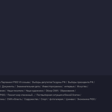
 Парламент РЮО VII созыва /
Выборы депутатов Госдумы РФ /
Выборы президента РФ /
/
Документы /
Знаменательная дата /
Инвестпрограмма /
интервью /
Искуство /
ение /
Наши писатели /
Наши художники /
Обзор СМИ /
Образование /
 РЮО /
Помнит мир спасенный... /
Поствыборная ситуация в Южной Осетии /
лика /
СМИ и Власть /
Содружество /
Спорт /
фотогалерея /
Цхинвал /
Экономика РЮО /