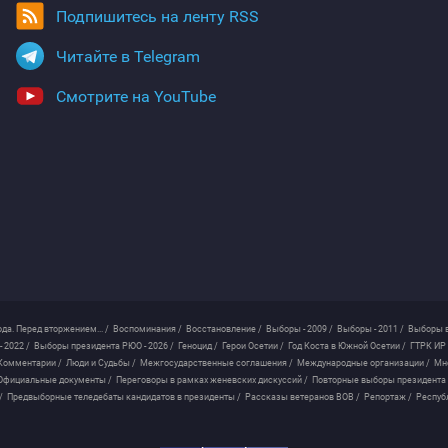
Подпишитесь на ленту RSS
Читайте в Telegram
Смотрите на YouTube
ода. Перед вторжением... /
Воспоминания /
Восстановление /
Выборы - 2009 /
Выборы - 2011 /
Выборы в
 2022 /
Выборы президента РЮО - 2026 /
Геноцид /
Герои Осетии /
Год Коста в Южной Осетии /
ГТРК ИР 
Комментарии /
Люди и Судьбы /
Межгосударственные соглашения /
Международные организации /
Мн
Официальные документы /
Переговоры в рамках женевских дискуссий /
Повторные выборы президента
/
Предвыборные теледебаты кандидатов в президенты /
Рассказы ветеранов ВОВ /
Репортаж /
Респуб