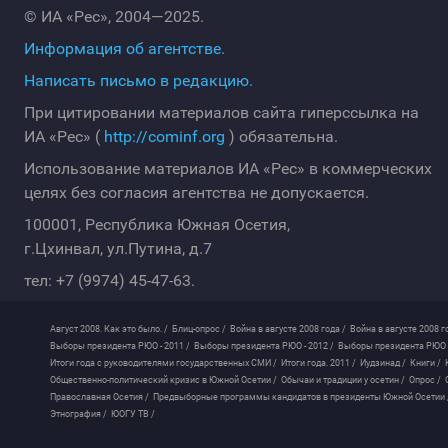
© ИА «Рес», 2004—2025.
Информация об агентстве.
Написать письмо в редакцию.
При цитировании материалов сайта гиперссылка на
ИА «Рес» (
http://cominf.org
) обязательна.
Использование материалов ИА «Рес» в коммерческих
целях без согласия агентства не допускается.
100001, Республика Южная Осетия,
г.Цхинвал, ул.Путина, д.7
тел: +7 (9974) 45-47-63.
Август 2008. Как это было. /
Блиц-опрос /
Война в августе 2008 года /
Война в августе 2008 г
Выборы президента РЮО - 2011 /
Выборы президента РЮО - 2012 /
Выборы президента РЮО -
Итоги года с руководителями государственных СМИ /
Итоги года. 2011 /
Иудзинад /
Книги /
Общественно-политический кризис в Южной Осетии /
Обычаи и традиции у осетин /
Опрос /
Православная Осетия /
Предвыборные программы кандидатов в президенты Южной Осетии 
Этнография /
ЮОГУ ТВ /