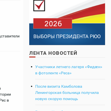
дставители
ЛЕНТА НОВОСТЕЙ
Участники летнего лагеря «Фидӕн»
в фотоленте «Реса»
После визита Камболова
и
Ленингорская больница получила
итории
новую скорую помощь
Рес в