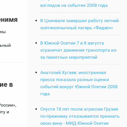
взглядов на события 2008 года
енимя
В Цхинвале завершил работу летний
осетиноязычный лагерь «Фидӕн»
ины
В Южной Осетии 7 и 8 августа
льный
ограничат движение транспорта из-
за памятных мероприятий
Анатолий Хугаев: иностранная
пресса показала разные оценки
ие в
событий вокруг Южной Осетии 2008
года
оссии»,
Спустя 18 лет после агрессии Грузия
ту и
по-прежнему отказывается признать
свою вину - МИД Южной Осетии