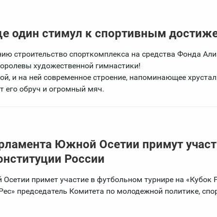
ще один стимул к спортивным достиж
нию строительство спорткомплекса на средства Фонда Ал
 королевы художественной гимнастики!
й, и на ней современное строение, напоминающее хруста
т его обруч и огромный мяч.
арламента Южной Осетии примут участ
онституции России
Осетии примет участие в футбольном турнире на «Кубок Р
ес» председатель Комитета по молодежной политике, спор