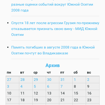
разные оценки событий вокруг Южной Осетии
2008 года
Спустя 18 лет после агрессии Грузия по-прежнему
отказывается признать свою вину - МИД Южной
Осетии
Память погибших в августе 2008 года в Южной
Осетии почтут во Владикавказе
Архив
пн
вт
ср
чт
пт
сб
вс
27
28
29
30
31
1
2
3
4
5
6
7
8
9
10
11
12
13
14
15
16
17
18
19
20
21
22
23