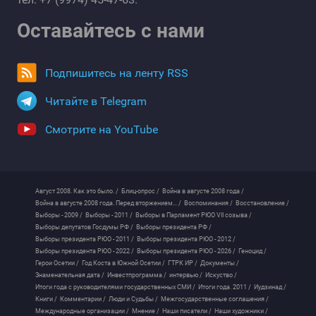
Оставайтесь с нами
Подпишитесь на ленту RSS
Читайте в Telegram
Смотрите на YouTube
Август 2008. Как это было. /
Блиц-опрос /
Война в августе 2008 года /
Война в августе 2008 года. Перед вторжением... /
Воспоминания /
Восстановление /
Выборы - 2009 /
Выборы - 2011 /
Выборы в Парламент РЮО VII созыва /
Выборы депутатов Госдумы РФ /
Выборы президента РФ /
Выборы президента РЮО - 2011 /
Выборы президента РЮО - 2012 /
Выборы президента РЮО - 2022 /
Выборы президента РЮО - 2026 /
Геноцид /
Герои Осетии /
Год Коста в Южной Осетии /
ГТРК ИР /
Документы /
Знаменательная дата /
Инвестпрограмма /
интервью /
Искуство /
Итоги года с руководителями государственных СМИ /
Итоги года. 2011 /
Иудзинад /
Книги /
Комментарии /
Люди и Судьбы /
Межгосударственные соглашения /
Международные организации /
Мнение /
Наши писатели /
Наши художники /