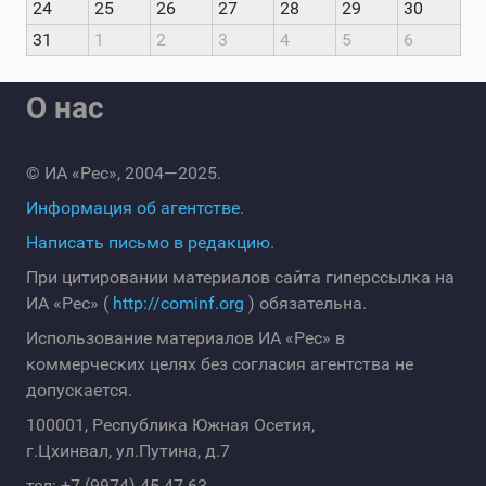
24
25
26
27
28
29
30
31
1
2
3
4
5
6
О нас
© ИА «Рес», 2004—2025.
Информация об агентстве.
Написать письмо в редакцию.
При цитировании материалов сайта гиперссылка на
ИА «Рес» (
http://cominf.org
) обязательна.
Использование материалов ИА «Рес» в
коммерческих целях без согласия агентства не
допускается.
100001, Республика Южная Осетия,
г.Цхинвал, ул.Путина, д.7
тел: +7 (9974) 45-47-63.